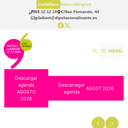
Saltar
Castellano
Valencià
English
al
965 12 12 14
C/San Fernando, 44
contenido
gilalbert@diputacionalicante.es
MENÚ
Descargar
agenda
Descarregar
AGOST
2026
AGOSTO
agenda
2026