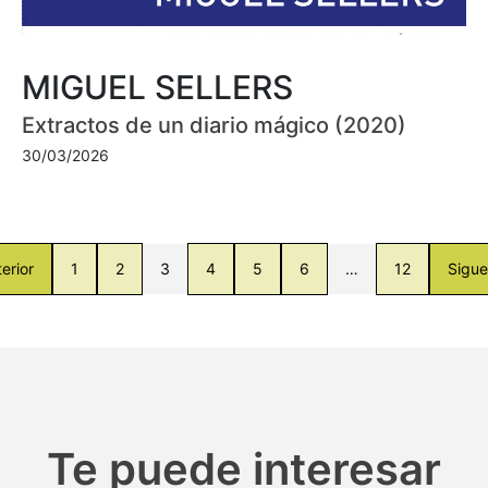
MIGUEL SELLERS
Extractos de un diario mágico (2020)
30/03/2026
erior
1
2
3
4
5
6
…
12
Sigue
Te puede interesar