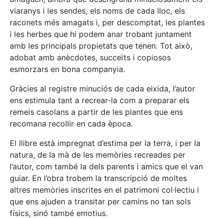
viaranys i les sendes, els noms de cada lloc, els
raconets més amagats i, per descomptat, les plantes
i les herbes que hi podem anar trobant juntament
amb les principals propietats que tenen. Tot això,
adobat amb anècdotes, succeïts i copiosos
esmorzars en bona companyia.
Gràcies al registre minuciós de cada eixida, l’autor
ens estimula tant a recrear-la com a preparar els
remeis casolans a partir de les plantes que ens
recomana recollir en cada època.
El llibre està impregnat d’estima per la terra, i per la
natura, de la mà de les memòries recreades per
l’autor, com també la dels parents i amics que el van
guiar. En l’obra trobem la transcripció de moltes
altres memòries inscrites en el patrimoni col·lectiu i
que ens ajuden a transitar per camins no tan sols
físics, sinó també emotius.