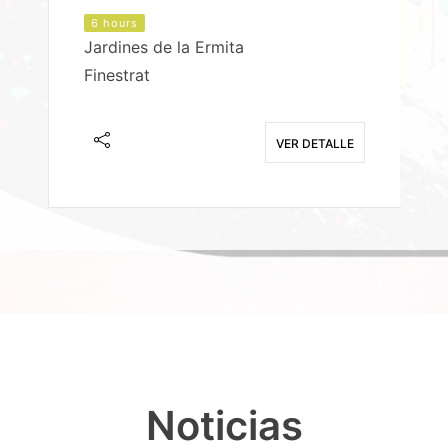
6 hours
Jardines de la Ermita
P
Finestrat
S
E
VER DETALLE
Noticias