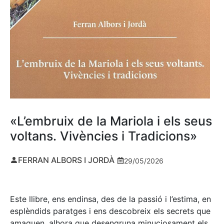
«L’embruix de la Mariola i els seus
voltans. Vivències i Tradicions»
FERRAN ALBORS I JORDÀ
29/05/2026
Este llibre, ens endinsa, des de la passió i l’estima, en
esplèndids paratges i ens descobreix els secrets que
amaguen, alhora que desengruna minuciosament els