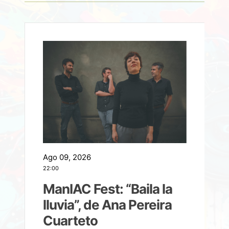
Ago 09, 2026
A
22:00
21
ManIAC Fest: “Baila la
a
lluvia”, de Ana Pereira
Cuarteto