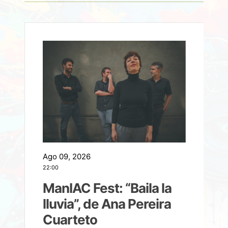
Ago 09, 2026
A
22:00
21
ManIAC Fest: “Baila la
a
lluvia”, de Ana Pereira
Cuarteto