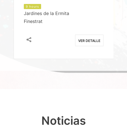
9 hours
Jardines de la Ermita
P
Finestrat
S
E
VER DETALLE
Noticias