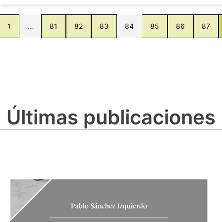
1
…
81
82
83
84
85
86
87
Últimas publicaciones