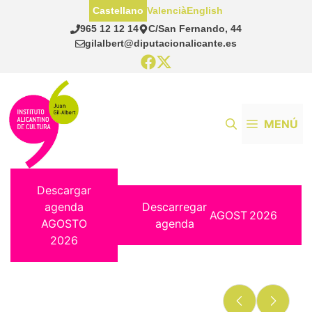
Saltar
Castellano
Valencià
English
al
965 12 12 14
C/San Fernando, 44
contenido
gilalbert@diputacionalicante.es
MENÚ
Descargar
agenda
Descarregar
AGOST
2026
AGOSTO
agenda
2026