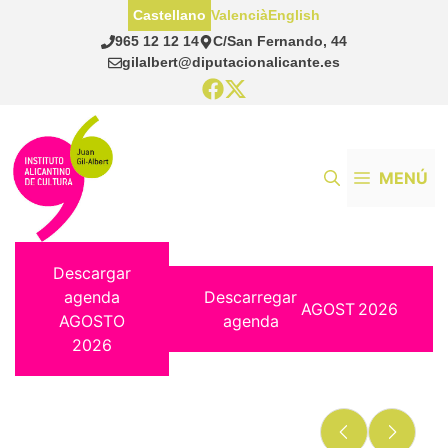
Saltar
Castellano
Valencià
English
al
965 12 12 14
C/San Fernando, 44
contenido
gilalbert@diputacionalicante.es
MENÚ
Descargar
agenda
Descarregar
AGOST
2026
AGOSTO
agenda
2026