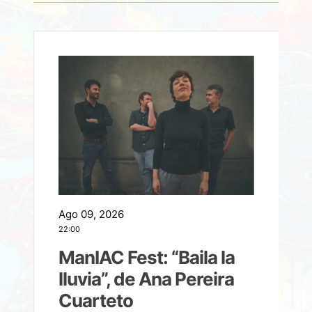
Ago 09, 2026
A
22:00
21
ManIAC Fest: “Baila la
a
lluvia”, de Ana Pereira
Cuarteto