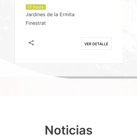
17 hours
Jardines de la Ermita
P
Finestrat
S
E
VER DETALLE
Noticias