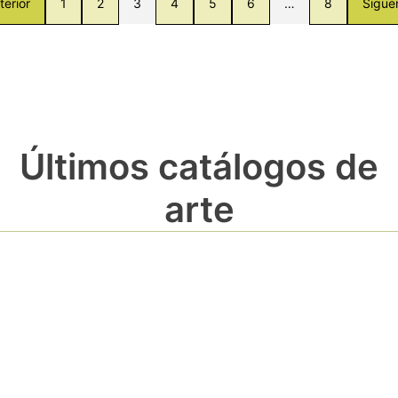
terior
1
2
3
4
5
6
…
8
Sigue
Últimos catálogos de
arte