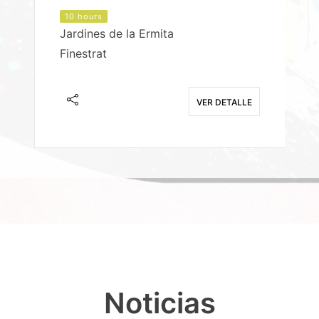
10 hours
Jardines de la Ermita
P
Finestrat
S
E
VER DETALLE
Noticias