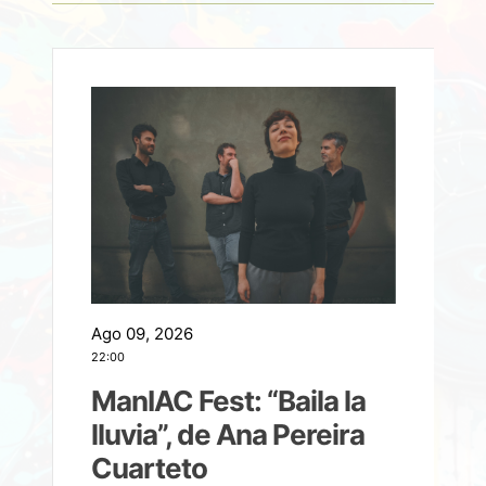
Ago 09, 2026
A
22:00
21
ManIAC Fest: “Baila la
a
lluvia”, de Ana Pereira
Cuarteto