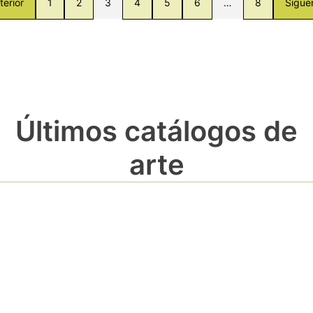
terior
1
2
3
4
5
6
…
8
Sigue
Últimos catálogos de
arte