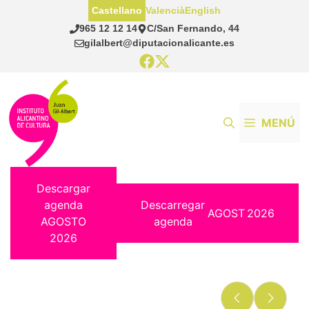
Saltar
Castellano
Valencià
English
al
965 12 12 14
C/San Fernando, 44
contenido
gilalbert@diputacionalicante.es
MENÚ
Descargar
agenda
Descarregar
AGOST
2026
AGOSTO
agenda
2026