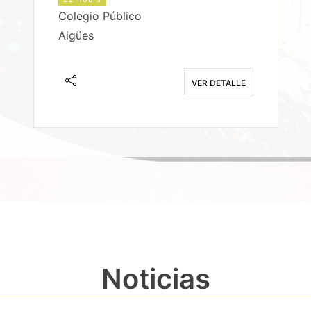
Colegio Público
Aigües
E
VER DETALLE
Noticias