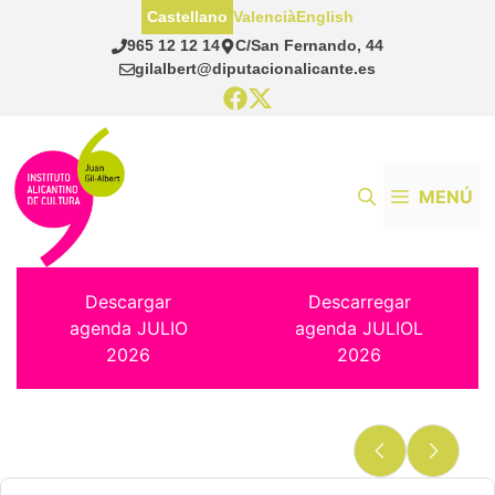
Saltar
Castellano
Valencià
English
al
965 12 12 14
C/San Fernando, 44
contenido
gilalbert@diputacionalicante.es
MENÚ
Descargar
Descarregar
agenda JULIO
agenda JULIOL
2026
2026