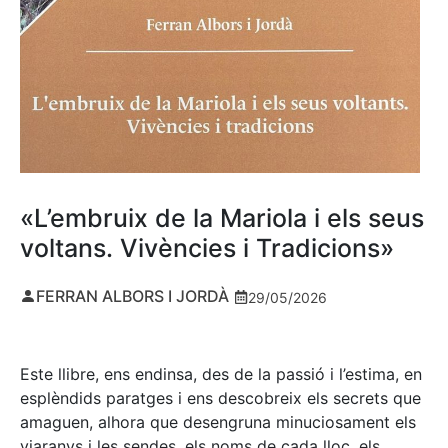
«L’embruix de la Mariola i els seus
voltans. Vivències i Tradicions»
FERRAN ALBORS I JORDÀ
29/05/2026
Este llibre, ens endinsa, des de la passió i l’estima, en
esplèndids paratges i ens descobreix els secrets que
amaguen, alhora que desengruna minuciosament els
viaranys i les sendes, els noms de cada lloc, els