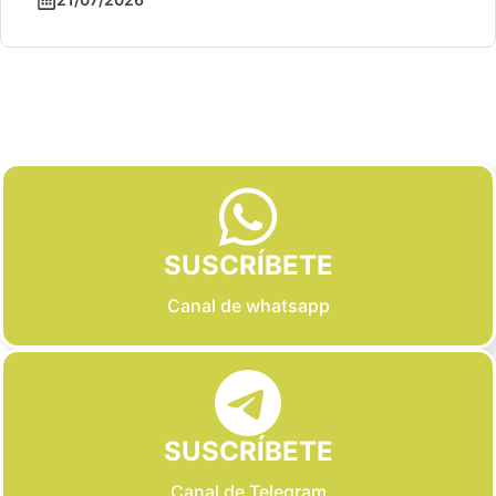
Slide 2 of 6
SUSCRÍBETE
Canal de whatsapp
SUSCRÍBETE
Canal de Telegram