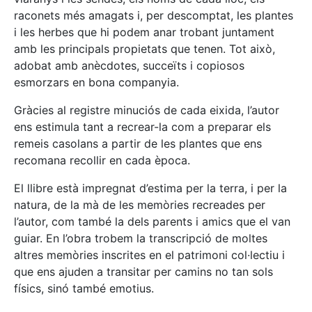
raconets més amagats i, per descomptat, les plantes
i les herbes que hi podem anar trobant juntament
amb les principals propietats que tenen. Tot això,
adobat amb anècdotes, succeïts i copiosos
esmorzars en bona companyia.
Gràcies al registre minuciós de cada eixida, l’autor
ens estimula tant a recrear-la com a preparar els
remeis casolans a partir de les plantes que ens
recomana recollir en cada època.
El llibre està impregnat d’estima per la terra, i per la
natura, de la mà de les memòries recreades per
l’autor, com també la dels parents i amics que el van
guiar. En l’obra trobem la transcripció de moltes
altres memòries inscrites en el patrimoni col·lectiu i
que ens ajuden a transitar per camins no tan sols
físics, sinó també emotius.