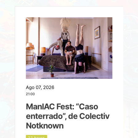
Ago 07, 2026
A
21:00
2
ManIAC Fest: “Caso
a
enterrado”, de Colectiv
Notknown
n
22 hours