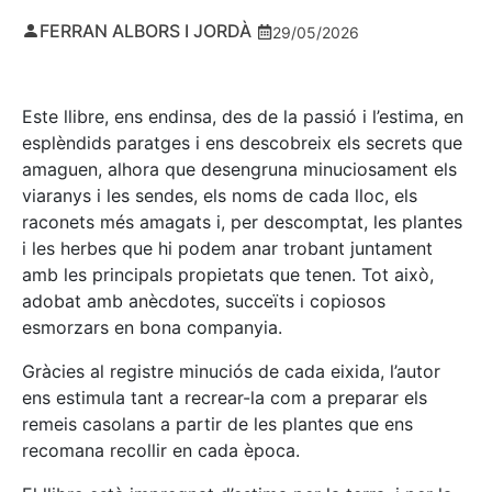
FERRAN ALBORS I JORDÀ
29/05/2026
Este llibre, ens endinsa, des de la passió i l’estima, en
esplèndids paratges i ens descobreix els secrets que
amaguen, alhora que desengruna minuciosament els
viaranys i les sendes, els noms de cada lloc, els
raconets més amagats i, per descomptat, les plantes
i les herbes que hi podem anar trobant juntament
amb les principals propietats que tenen. Tot això,
adobat amb anècdotes, succeïts i copiosos
esmorzars en bona companyia.
Gràcies al registre minuciós de cada eixida, l’autor
ens estimula tant a recrear-la com a preparar els
remeis casolans a partir de les plantes que ens
recomana recollir en cada època.