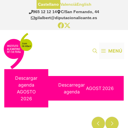
Saltar
Castellano
Valencià
English
al
965 12 12 14
C/San Fernando, 44
contenido
gilalbert@diputacionalicante.es
MENÚ
Descargar
agenda
Descarregar
AGOST
2026
AGOSTO
agenda
2026