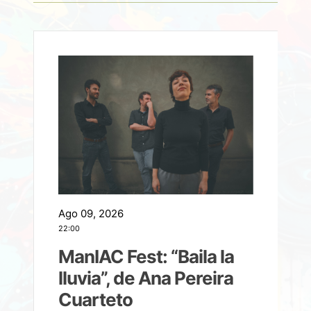
Ago 09, 2026
A
22:00
21
ManIAC Fest: “Baila la
a
lluvia”, de Ana Pereira
Cuarteto