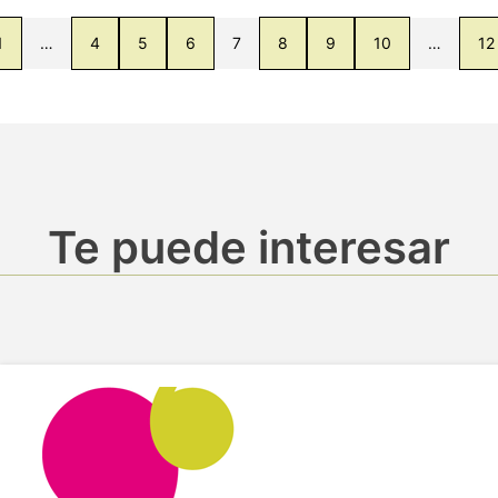
1
…
4
5
6
7
8
9
10
…
12
Te puede interesar