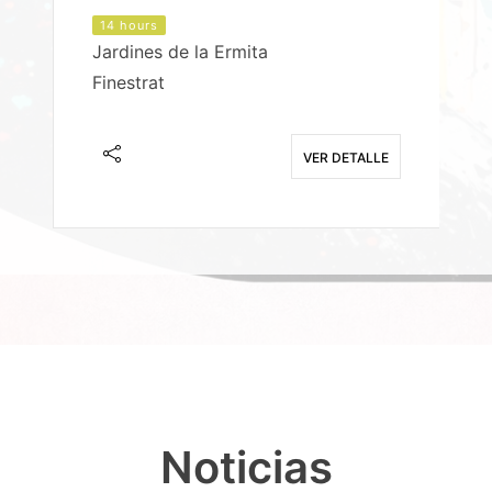
14 hours
Jardines de la Ermita
P
Finestrat
S
E
VER DETALLE
Noticias