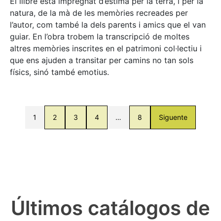
El llibre està impregnat d’estima per la terra, i per la
natura, de la mà de les memòries recreades per
l’autor, com també la dels parents i amics que el van
guiar. En l’obra trobem la transcripció de moltes
altres memòries inscrites en el patrimoni col·lectiu i
que ens ajuden a transitar per camins no tan sols
físics, sinó també emotius.
1
2
3
4
…
8
Siguente
Últimos catálogos de