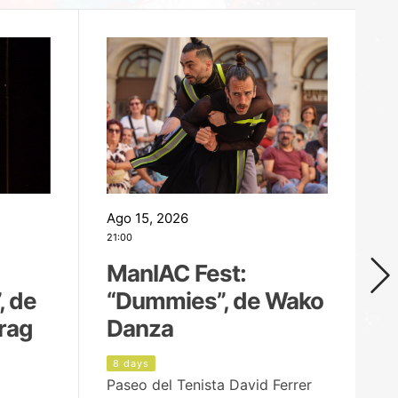
Ago 15, 2026
Ag
21:00
19
ManIAC Fest:
M
, de
“Dummies”, de Wako
n
rag
Danza
Í
8 days
9
Paseo del Tenista David Ferrer
Ce