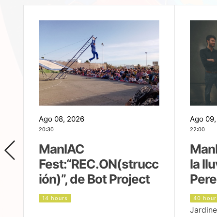
Ago 08, 2026
Ago 09,
20:30
22:00
ManIAC
ManI
Fest:“REC.ON(strucc
la ll
ión)”, de Bot Project
Pere
14 hours
40 hour
Jardine