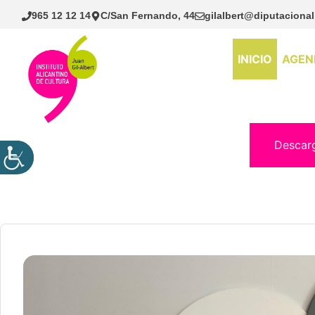
Saltar
965 12 12 14
C/San Fernando, 44
gilalbert@diputacional
al
contenido
INICIO
AGEN
Descar