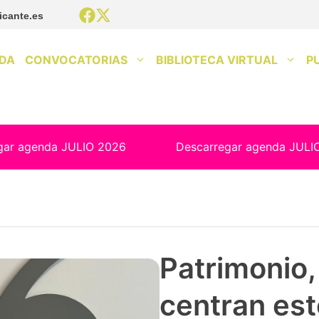
icante.es
DA
CONVOCATORIAS
BIBLIOTECA VIRTUAL
P
gar agenda JULIO 2026
Descarregar agenda JULI
Patrimonio, 
centran est