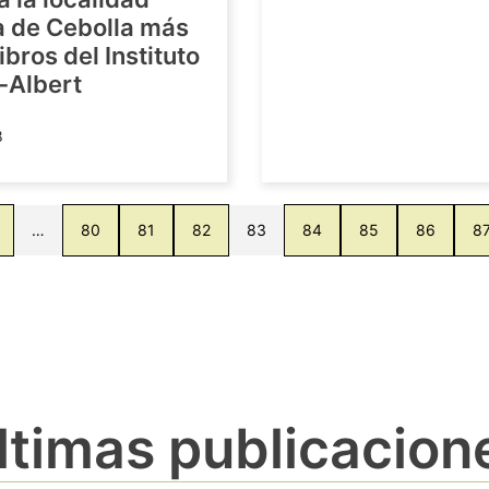
a de Cebolla más
ibros del Instituto
-Albert
8
…
80
81
82
83
84
85
86
8
ltimas publicacion