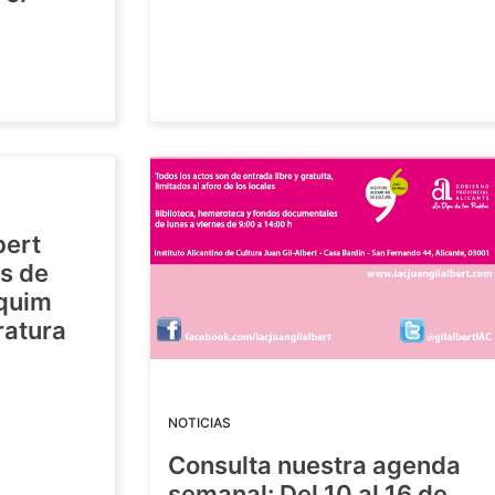
bert
os de
aquim
ratura
NOTICIAS
Consulta nuestra agenda
semanal: Del 10 al 16 de