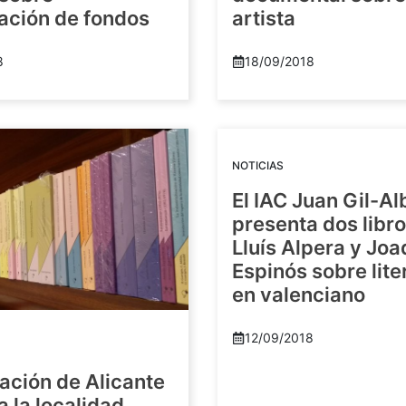
zación de fondos
artista
8
18/09/2018
NOTICIAS
El IAC Juan Gil-Al
presenta dos libr
Lluís Alpera y Jo
Espinós sobre lite
en valenciano
12/09/2018
ación de Alicante
a la localidad