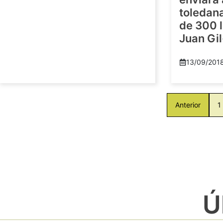
toledan
de 300 l
Juan Gil
13/09/201
Anterior
1
Ú