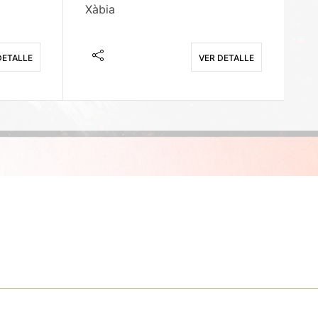
Xàbia
M
DETALLE
VER DETALLE