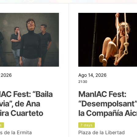
 2026
Ago 14, 2026
21:30
AC Fest: “Baila
ManIAC Fest:
uvia”, de Ana
“Desempolsant”
ira Cuarteto
la Compañía Aic
s
7 days
s de la Ermita
Plaza de la Libertad