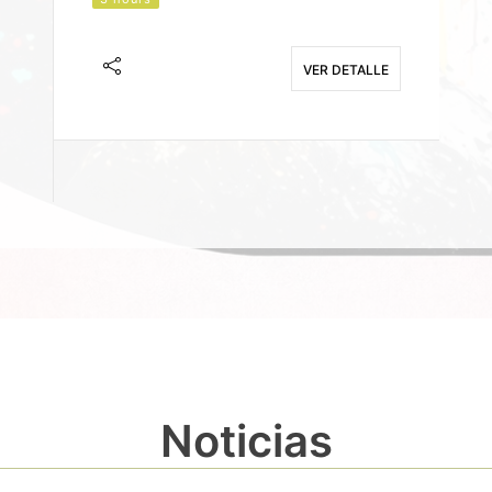
J
F
VER DETALLE
E
Noticias