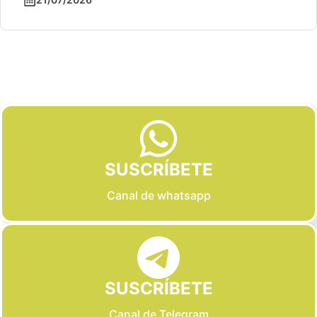
Slide 2 of 6
SUSCRÍBETE
Canal de whatsapp
SUSCRÍBETE
Canal de Telegram