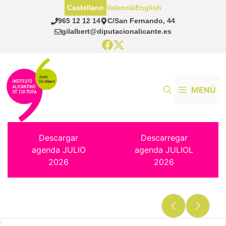
Saltar
Castellano
Valencià
English
al
965 12 12 14
C/San Fernando, 44
contenido
gilalbert@diputacionalicante.es
MENÚ
Descargar
Descarregar
agenda JULIO
agenda JULIOL
2026
2026