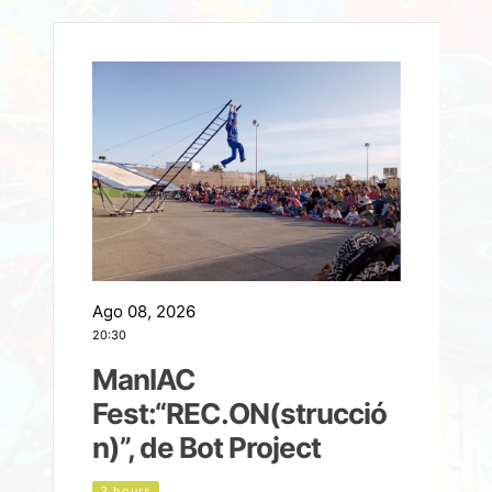
Ago 08, 2026
A
20:30
2
ManIAC
M
a
Fest:“REC.ON(strucció
l
n)”, de Bot Project
3 hours