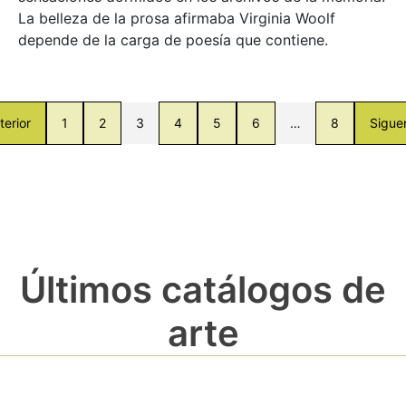
La belleza de la prosa afirmaba Virginia Woolf
depende de la carga de poesía que contiene.
terior
1
2
3
4
5
6
…
8
Sigue
Últimos catálogos de
arte