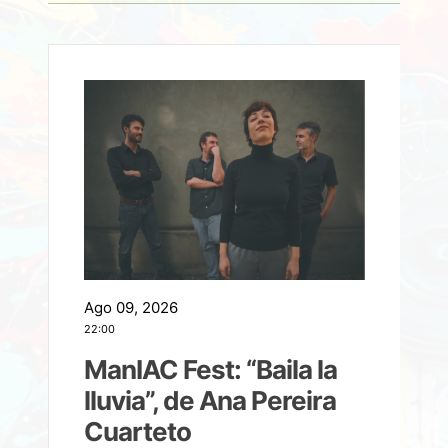
Ago 09, 2026
A
22:00
21
ManIAC Fest: “Baila la
a
lluvia”, de Ana Pereira
Cuarteto