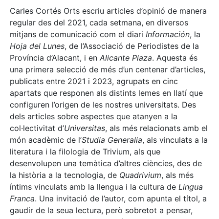
Carles Cortés Orts escriu articles d’opinió de manera
regular des del 2021, cada setmana, en diversos
mitjans de comunicació com el diari
Información
, la
Hoja del Lunes
, de l’Associació de Periodistes de la
Província d’Alacant, i en
Alicante Plaza
. Aquesta és
una primera selecció de més d’un centenar d’articles,
publicats entre 2021 i 2023, agrupats en cinc
apartats que responen als distints lemes en llatí que
configuren l’origen de les nostres universitats. Des
dels articles sobre aspectes que atanyen a la
col·lectivitat d’
Universitas
, als més relacionats amb el
món acadèmic de l’
Studia Generalia
, als vinculats a la
literatura i la filologia de Trivium, als que
desenvolupen una temàtica d’altres ciències, des de
la història a la tecnologia, de
Quadrivium
, als més
íntims vinculats amb la llengua i la cultura de
Lingua
Franca
. Una invitació de l’autor, com apunta el títol, a
gaudir de la seua lectura, però sobretot a pensar,