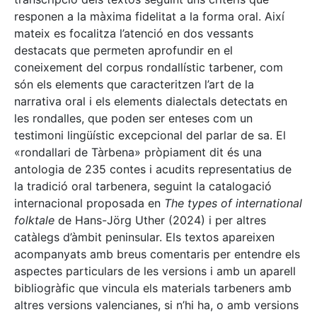
responen a la màxima fidelitat a la forma oral. Així
mateix es focalitza l’atenció en dos vessants
destacats que permeten aprofundir en el
coneixement del corpus rondallístic tarbener, com
són els elements que caracteritzen l’art de la
narrativa oral i els elements dialectals detectats en
les rondalles, que poden ser enteses com un
testimoni lingüístic excepcional del parlar de sa. El
«rondallari de Tàrbena» pròpiament dit és una
antologia de 235 contes i acudits representatius de
la tradició oral tarbenera, seguint la catalogació
internacional proposada en
The types of international
folktale
de Hans-Jörg Uther (2024) i per altres
catàlegs d’àmbit peninsular. Els textos apareixen
acompanyats amb breus comentaris per entendre els
aspectes particulars de les versions i amb un aparell
bibliogràfic que vincula els materials tarbeners amb
altres versions valencianes, si n’hi ha, o amb versions