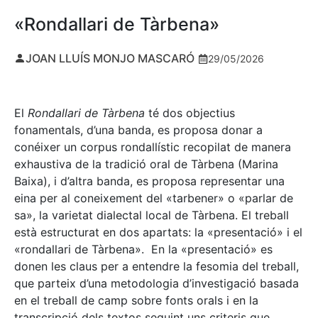
«Rondallari de Tàrbena»
JOAN LLUÍS MONJO MASCARÓ
29/05/2026
El
Rondallari de Tàrbena
té dos objectius
fonamentals, d’una banda, es proposa donar a
conéixer un corpus rondallístic recopilat de manera
exhaustiva de la tradició oral de Tàrbena (Marina
Baixa), i d’altra banda, es proposa representar una
eina per al coneixement del «tarbener» o «parlar de
sa», la varietat dialectal local de Tàrbena. El treball
està estructurat en dos apartats: la «presentació» i el
«rondallari de Tàrbena». En la «presentació» es
donen les claus per a entendre la fesomia del treball,
que parteix d’una metodologia d’investigació basada
en el treball de camp sobre fonts orals i en la
transcripció dels textos seguint uns criteris que