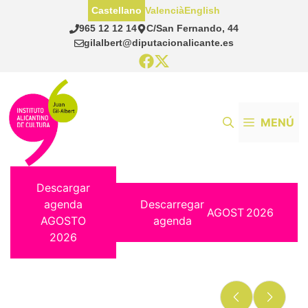
Saltar
Castellano
Valencià
English
al
965 12 12 14
C/San Fernando, 44
contenido
gilalbert@diputacionalicante.es
MENÚ
Descargar
agenda
Descarregar
AGOST
2026
AGOSTO
agenda
2026