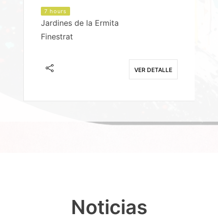
7 hours
Jardines de la Ermita
P
Finestrat
S
E
VER DETALLE
Noticias