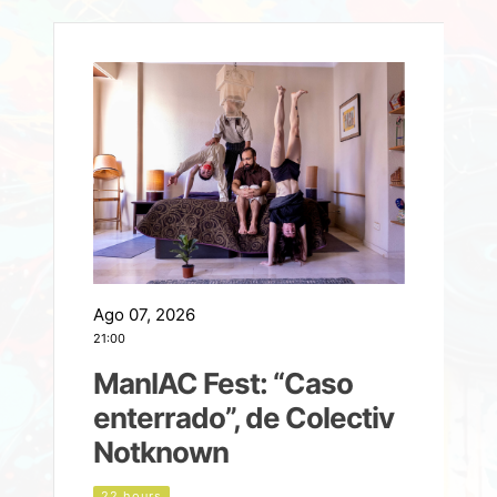
Ago 07, 2026
A
21:00
2
ManIAC Fest: “Caso
a
enterrado”, de Colectiv
Notknown
d
22 hours