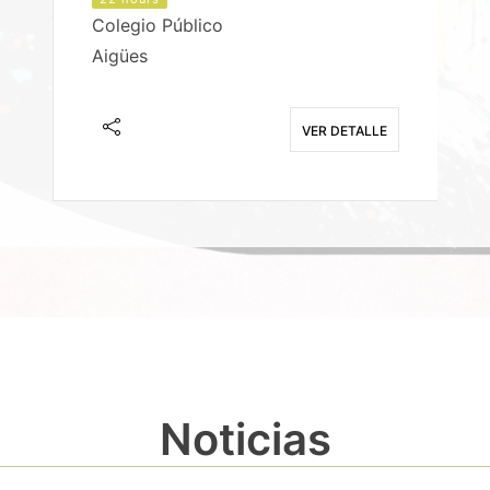
Colegio Público
Aigües
E
VER DETALLE
Noticias