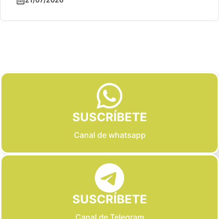
Slide 2 of 6
SUSCRÍBETE
Canal de whatsapp
SUSCRÍBETE
Canal de Telegram