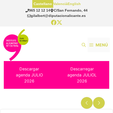
Saltar
Castellano
Valencià
English
al
965 12 12 14
C/San Fernando, 44
contenido
gilalbert@diputacionalicante.es
MENÚ
Descargar
Descarregar
agenda JULIO
agenda JULIOL
2026
2026