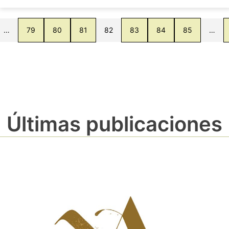
…
79
80
81
82
83
84
85
…
Últimas publicaciones