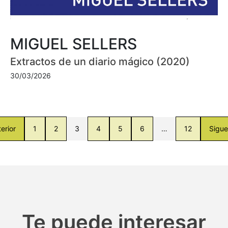
MIGUEL SELLERS
Extractos de un diario mágico (2020)
30/03/2026
erior
1
2
3
4
5
6
…
12
Sigue
Te puede interesar