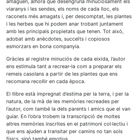
amaguen, alhora que desengruna minuciosament els
viaranys i les sendes, els noms de cada lloc, els
raconets més amagats i, per descomptat, les plantes
i les herbes que hi podem anar trobant juntament
amb les principals propietats que tenen. Tot això,
adobat amb anècdotes, succeïts i copiosos
esmorzars en bona companyia.
Gràcies al registre minuciós de cada eixida, l’autor
ens estimula tant a recrear-la com a preparar els
remeis casolans a partir de les plantes que ens
recomana recollir en cada època.
El llibre està impregnat d’estima per la terra, i per la
natura, de la mà de les memòries recreades per
l’autor, com també la dels parents i amics que el van
guiar. En l’obra trobem la transcripció de moltes
altres memòries inscrites en el patrimoni col·lectiu i
que ens ajuden a transitar per camins no tan sols
físics, sinó també emotius.