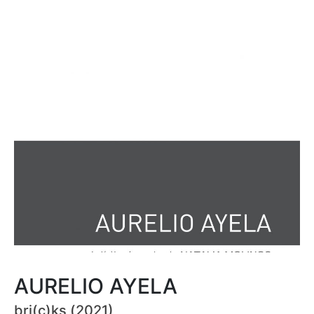
AURELIO AYELA
bri(c)ks (2021)