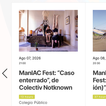
Ago 07, 2026
Ago 08,
21:00
20:30
ManIAC Fest: “Caso
Man
enterrado”, de
Fest
Colectiv Notknown
ión)”
13 hours
37 hour
Colegio Público