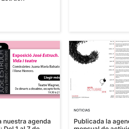
8
NOTICIAS
a nuestra agenda
Publicada la age
 Del 1 al 7 de
mensual de activ