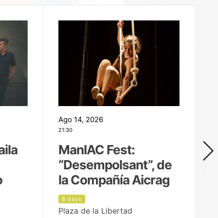
Ago 14, 2026
Ag
21:30
21
aila
ManIAC Fest:
M
“Desempolsant”, de
“
o
la Compañía Aicrag
D
8 days
9
Plaza de la Libertad
Pa