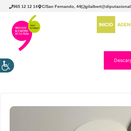
Saltar
965 12 12 14
C/San Fernando, 44
gilalbert@diputacional
al
contenido
INICIO
AGEN
Descar