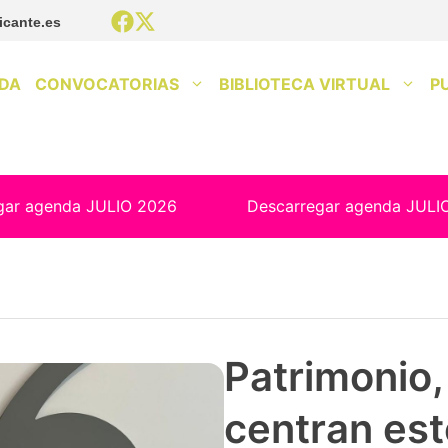
icante.es
DA
CONVOCATORIAS
BIBLIOTECA VIRTUAL
P
gar agenda JULIO 2026
Descarregar agenda JULI
Patrimonio, 
centran est