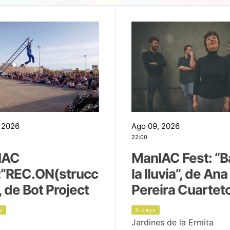
 2026
Ago 09, 2026
22:00
IAC
ManIAC Fest: “B
:“REC.ON(strucc
la lluvia”, de Ana
, de Bot Project
Pereira Cuartet
s
3 days
Jardines de la Ermita