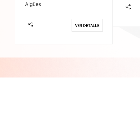
Aigües
E
VER DETALLE