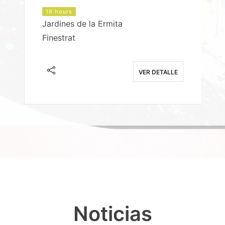
19 hours
Jardines de la Ermita
P
Finestrat
S
E
VER DETALLE
Noticias