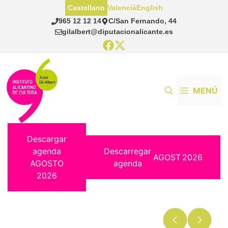
Saltar
Castellano
Valencià
English
al
965 12 12 14
C/San Fernando, 44
contenido
gilalbert@diputacionalicante.es
MENÚ
Descargar
agenda
Descarregar
AGOST
2026
AGOSTO
agenda
2026