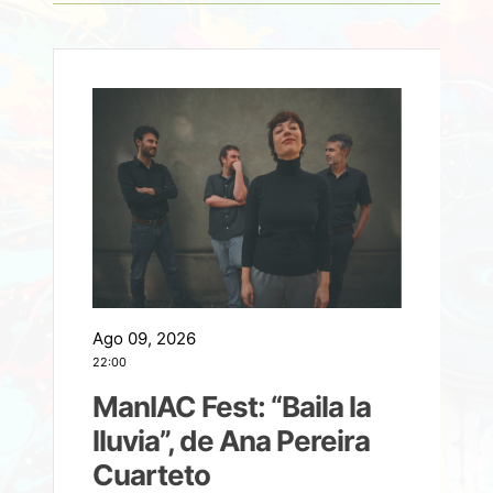
Ago 09, 2026
A
22:00
21
ManIAC Fest: “Baila la
a
lluvia”, de Ana Pereira
Cuarteto