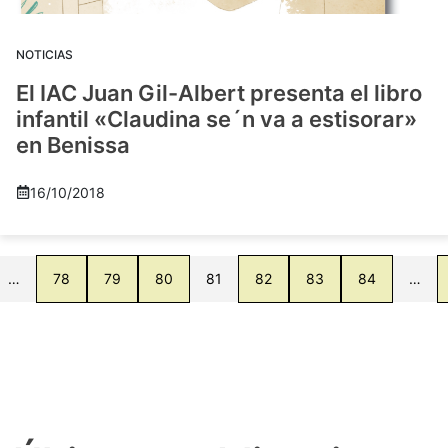
NOTICIAS
El IAC Juan Gil-Albert presenta el libro
infantil «Claudina se´n va a estisorar»
en Benissa
16/10/2018
…
78
79
80
81
82
83
84
…