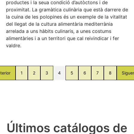
productes i la seua condició d’autòctons i de
proximitat. La gramàtica culinària que està darrere de
la cuina de les polopines és un exemple de la vitalitat
del llegat de la cultura alimentària mediterrània
arrelada a uns hàbits culinaris, a unes costums
alimentàries i a un territori que cal reivindicar i fer
valdre.
terior
1
2
3
4
5
6
7
8
Sigue
Últimos catálogos de