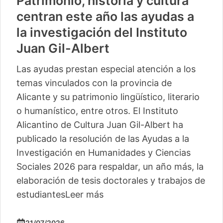
Vuelve «Cultura-500» con
actividades para 13 pequeños
municipios más
La segunda edición de este ciclo del Instituto
Alicantino de Cultura Juan Gil-Albert
comienza este sábado en Camp de Mirra
con un taller de percusión de Pakito Baeza
La segunda edición del ciclo ‘Cultura -500’
del Instituto Alicantino de Cultura Juan Gil-
Albert llegará este verano a trece
localidades, con lo
Leer más
04/06/2026