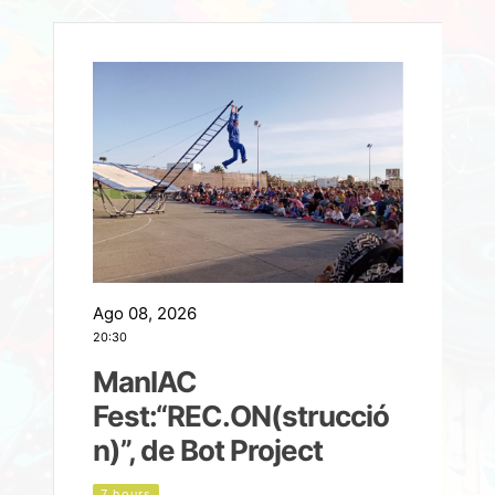
Ago 08, 2026
A
20:30
2
ManIAC
M
a
Fest:“REC.ON(strucció
l
n)”, de Bot Project
7 hours