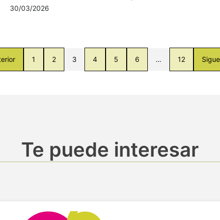
30/03/2026
erior
1
2
3
4
5
6
…
12
Sigue
Te puede interesar