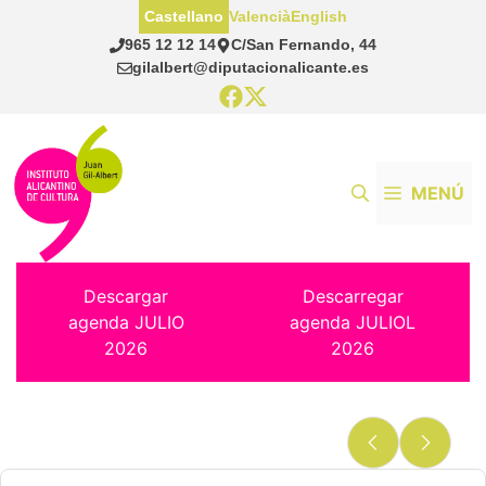
Saltar
Castellano
Valencià
English
al
965 12 12 14
C/San Fernando, 44
contenido
gilalbert@diputacionalicante.es
MENÚ
Descargar
Descarregar
agenda JULIO
agenda JULIOL
2026
2026