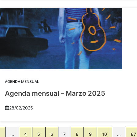
AGENDA MENSUAL
Agenda mensual – Marzo 2025
28/02/2025
1
…
4
5
6
7
8
9
10
…
87