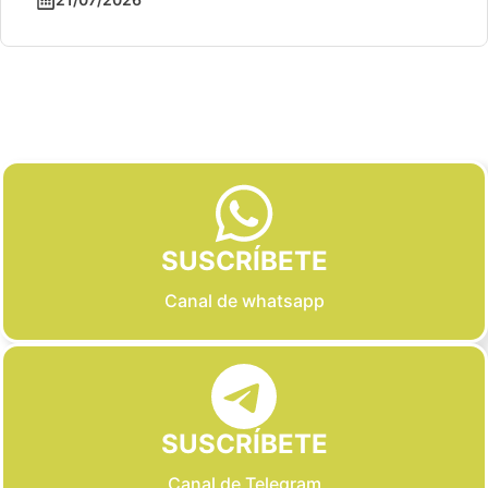
Slide 3 of 6
SUSCRÍBETE
Canal de whatsapp
SUSCRÍBETE
Canal de Telegram