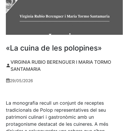
«La cuina de les polopines»
VIRGINIA RUBIO BERENGUER I MARIA TORMO
SANTAMARIA
29/05/2026
La monografia recull un conjunt de receptes
tradicionals de Polop representatives del seu
patrimoni culinari i gastronòmic amb un
protagonisme destacat de les cuineres. A més
d’ajudar a salvaguardar uns sabers que s’han