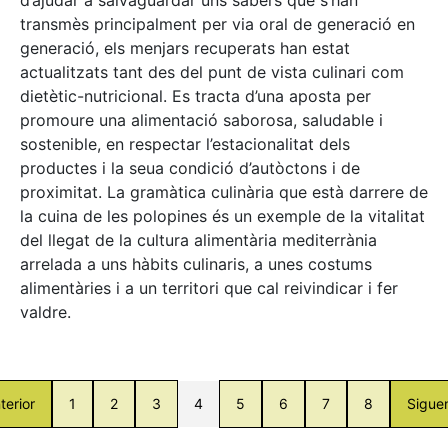
transmès principalment per via oral de generació en
generació, els menjars recuperats han estat
actualitzats tant des del punt de vista culinari com
dietètic-nutricional. Es tracta d’una aposta per
promoure una alimentació saborosa, saludable i
sostenible, en respectar l’estacionalitat dels
productes i la seua condició d’autòctons i de
proximitat. La gramàtica culinària que està darrere de
la cuina de les polopines és un exemple de la vitalitat
del llegat de la cultura alimentària mediterrània
arrelada a uns hàbits culinaris, a unes costums
alimentàries i a un territori que cal reivindicar i fer
valdre.
terior
1
2
3
4
5
6
7
8
Sigue