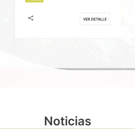
J
F
VER DETALLE
E
Noticias