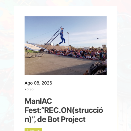
Ago 08, 2026
A
20:30
2
ManIAC
M
a
Fest:“REC.ON(strucció
l
n)”, de Bot Project
7 hours