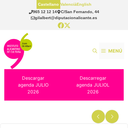
Saltar
Castellano
Valencià
English
al
965 12 12 14
C/San Fernando, 44
contenido
gilalbert@diputacionalicante.es
MENÚ
Descargar
Descarregar
agenda JULIO
agenda JULIOL
2026
2026