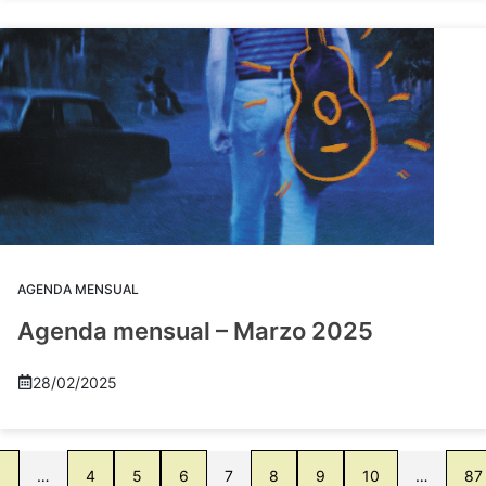
AGENDA MENSUAL
Agenda mensual – Marzo 2025
28/02/2025
1
…
4
5
6
7
8
9
10
…
87