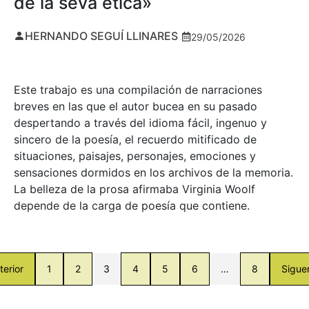
de la seva ètica»
HERNANDO SEGUÍ LLINARES
29/05/2026
Este trabajo es una compilación de narraciones
breves en las que el autor bucea en su pasado
despertando a través del idioma fácil, ingenuo y
sincero de la poesía, el recuerdo mitificado de
situaciones, paisajes, personajes, emociones y
sensaciones dormidos en los archivos de la memoria.
La belleza de la prosa afirmaba Virginia Woolf
depende de la carga de poesía que contiene.
terior
1
2
3
4
5
6
…
8
Sigue