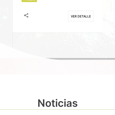
J
F
VER DETALLE
E
Noticias