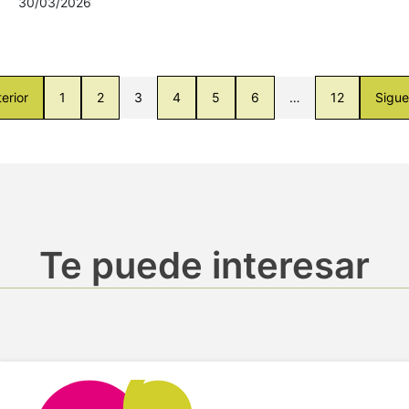
30/03/2026
erior
1
2
3
4
5
6
…
12
Sigue
Te puede interesar