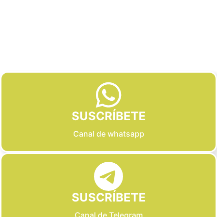
Slide 3 of 6
SUSCRÍBETE
Canal de whatsapp
SUSCRÍBETE
Canal de Telegram