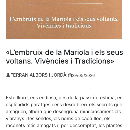
«L’embruix de la Mariola i els seus
voltans. Vivències i Tradicions»
FERRAN ALBORS I JORDÀ
29/05/2026
Este llibre, ens endinsa, des de la passió i l’estima, en
esplèndids paratges i ens descobreix els secrets que
amaguen, alhora que desengruna minuciosament els
viaranys i les sendes, els noms de cada lloc, els
raconets més amagats i, per descomptat, les plantes