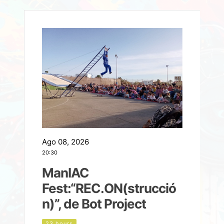
Ago 08, 2026
A
20:30
2
ManIAC
M
a
Fest:“REC.ON(strucció
l
n)”, de Bot Project
23 hours