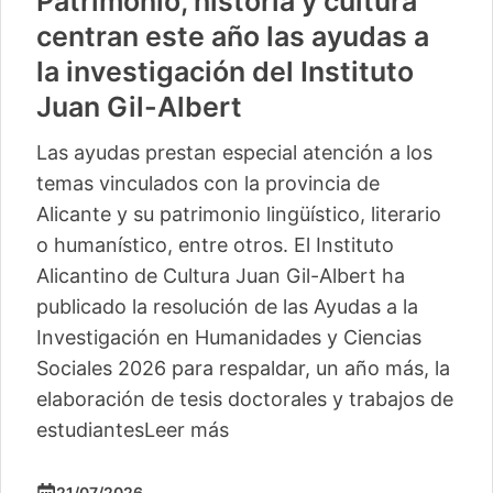
Vuelve «Cultura-500» con
actividades para 13 pequeños
municipios más
La segunda edición de este ciclo del Instituto
Alicantino de Cultura Juan Gil-Albert
comienza este sábado en Camp de Mirra
con un taller de percusión de Pakito Baeza
La segunda edición del ciclo ‘Cultura -500’
del Instituto Alicantino de Cultura Juan Gil-
Albert llegará este verano a trece
localidades, con lo
Leer más
04/06/2026