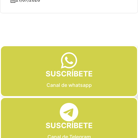
Slide 3 of 6
SUSCRÍBETE
Canal de whatsapp
SUSCRÍBETE
Canal de Telegram