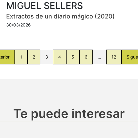
MIGUEL SELLERS
Extractos de un diario mágico (2020)
30/03/2026
erior
1
2
3
4
5
6
…
12
Sigue
Te puede interesar