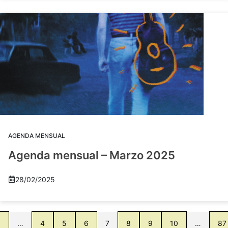
AGENDA MENSUAL
Agenda mensual – Marzo 2025
28/02/2025
1
…
4
5
6
7
8
9
10
…
87