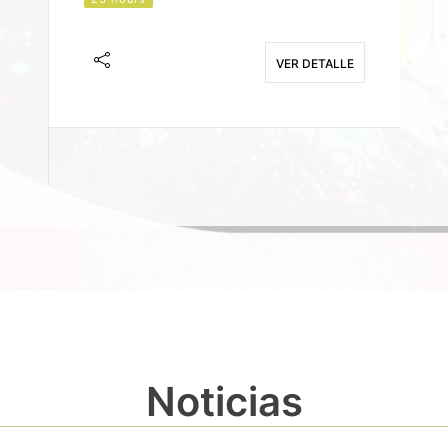
J
F
VER DETALLE
E
Noticias