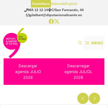
Saltar
Castellano
Valencià
English
al
965 12 12 14
C/San Fernando, 44
contenido
gilalbert@diputacionalicante.es
MENÚ
Descargar
Descarregar
agenda JULIO
agenda JULIOL
2026
2026