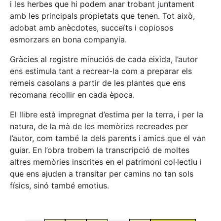
i les herbes que hi podem anar trobant juntament
amb les principals propietats que tenen. Tot això,
adobat amb anècdotes, succeïts i copiosos
esmorzars en bona companyia.
Gràcies al registre minuciós de cada eixida, l’autor
ens estimula tant a recrear-la com a preparar els
remeis casolans a partir de les plantes que ens
recomana recollir en cada època.
El llibre està impregnat d’estima per la terra, i per la
natura, de la mà de les memòries recreades per
l’autor, com també la dels parents i amics que el van
guiar. En l’obra trobem la transcripció de moltes
altres memòries inscrites en el patrimoni col·lectiu i
que ens ajuden a transitar per camins no tan sols
físics, sinó també emotius.