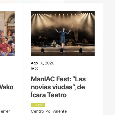
Ago 16, 2026
Ag
19:00
22
ManIAC Fest: “Las
M
Wako
novias viudas”, de
l
Ícara Teatro
P
7 days
7
Ferrer
Centro Polivalente
Ja