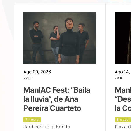
Ago 09, 2026
Ago 14,
22:00
21:30
ManIAC Fest: “Baila
ManI
la lluvia”, de Ana
“Des
Pereira Cuarteto
la C
7 hours
5 days
Jardines de la Ermita
Plaza d