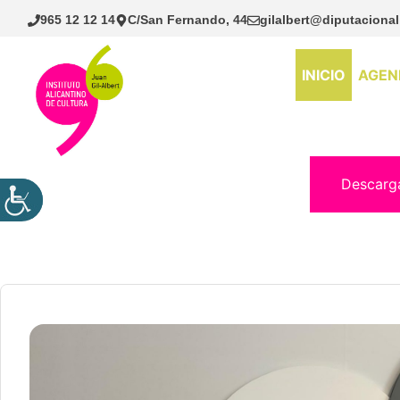
Saltar
965 12 12 14
C/San Fernando, 44
gilalbert@diputacional
al
contenido
INICIO
AGEN
Descarg