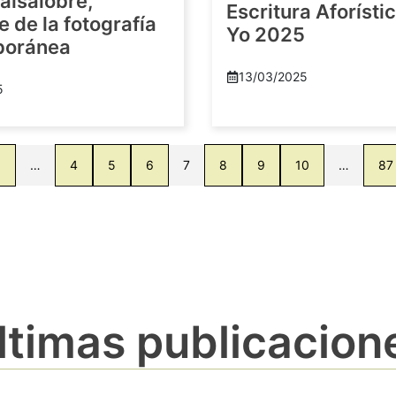
alsalobre,
Escritura Aforístic
e de la fotografía
Yo 2025
poránea
13/03/2025
5
1
…
4
5
6
7
8
9
10
…
87
ltimas publicacion