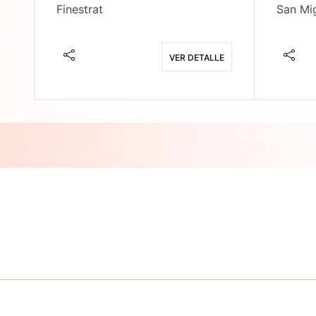
Finestrat
San Mig
E
VER DETALLE