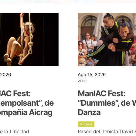
 2026
Ago 15, 2026
21:00
AC Fest:
ManIAC Fest:
empolsant”, de
“Dummies”, de 
ompañía Aicrag
Danza
6 days
e la Libertad
Paseo del Tenista David 