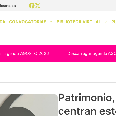
icante.es
DA
CONVOCATORIAS
BIBLIOTECA VIRTUAL
P
ar agenda AGOSTO 2026
Descarregar agenda
AG
Patrimonio, 
centran est