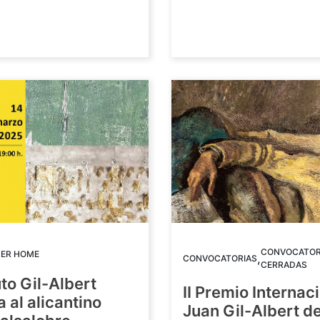
CONVOCATOR
DER HOME
,
CONVOCATORIAS
CERRADAS
uto Gil-Albert
II Premio Internac
 al alicantino
Juan Gil-Albert d