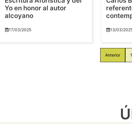
Escritura Aforística y del
Carlos B
Yo en honor al autor
referent
alcoyano
contem
17/03/2025
13/03/202
Anterior
Ú