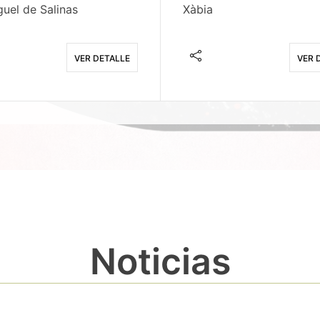
uel de Salinas
Xàbia
VER DETALLE
VER 
Noticias