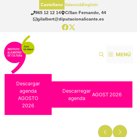
Saltar
Castellano
Valencià
English
al
965 12 12 14
C/San Fernando, 44
contenido
gilalbert@diputacionalicante.es
MENÚ
Descargar
agenda
Descarregar
AGOST
2026
AGOSTO
agenda
2026