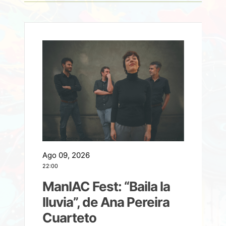
Ago 09, 2026
A
22:00
21
ManIAC Fest: “Baila la
a
lluvia”, de Ana Pereira
Cuarteto