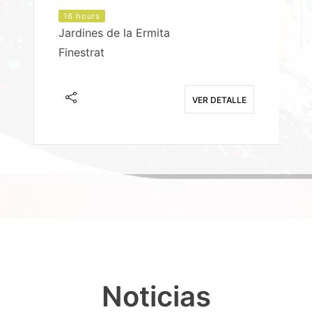
16 hours
Jardines de la Ermita
P
Finestrat
S
E
VER DETALLE
Noticias