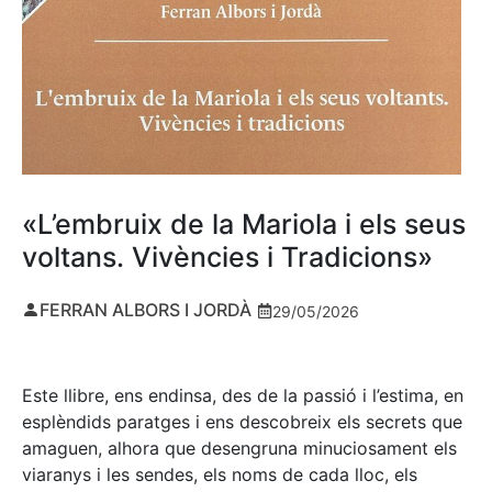
«L’embruix de la Mariola i els seus
voltans. Vivències i Tradicions»
FERRAN ALBORS I JORDÀ
29/05/2026
Este llibre, ens endinsa, des de la passió i l’estima, en
esplèndids paratges i ens descobreix els secrets que
amaguen, alhora que desengruna minuciosament els
viaranys i les sendes, els noms de cada lloc, els