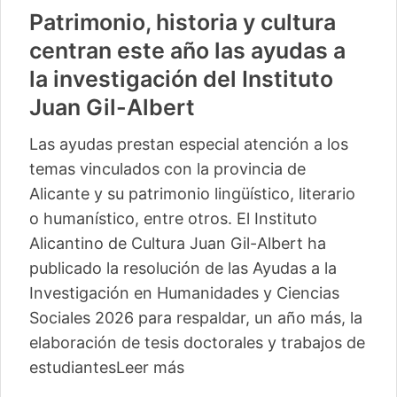
Vuelve «Cultura-500» con
actividades para 13 pequeños
municipios más
La segunda edición de este ciclo del Instituto
Alicantino de Cultura Juan Gil-Albert
comienza este sábado en Camp de Mirra
con un taller de percusión de Pakito Baeza
La segunda edición del ciclo ‘Cultura -500’
del Instituto Alicantino de Cultura Juan Gil-
Albert llegará este verano a trece
localidades, con lo
Leer más
04/06/2026