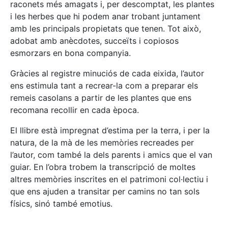
raconets més amagats i, per descomptat, les plantes
i les herbes que hi podem anar trobant juntament
amb les principals propietats que tenen. Tot això,
adobat amb anècdotes, succeïts i copiosos
esmorzars en bona companyia.
Gràcies al registre minuciós de cada eixida, l’autor
ens estimula tant a recrear-la com a preparar els
remeis casolans a partir de les plantes que ens
recomana recollir en cada època.
El llibre està impregnat d’estima per la terra, i per la
natura, de la mà de les memòries recreades per
l’autor, com també la dels parents i amics que el van
guiar. En l’obra trobem la transcripció de moltes
altres memòries inscrites en el patrimoni col·lectiu i
que ens ajuden a transitar per camins no tan sols
físics, sinó també emotius.