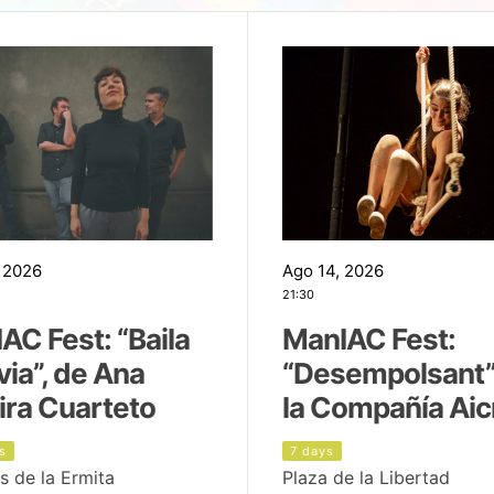
 2026
Ago 14, 2026
21:30
AC Fest: “Baila
ManIAC Fest:
uvia”, de Ana
“Desempolsant”
ira Cuarteto
la Compañía Aic
s
7 days
s de la Ermita
Plaza de la Libertad