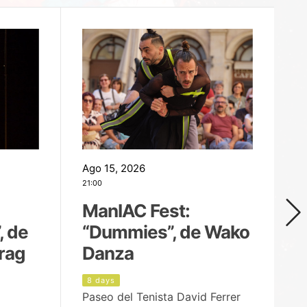
Ago 15, 2026
Ag
21:00
19
ManIAC Fest:
M
, de
“Dummies”, de Wako
n
rag
Danza
Í
8 days
9
Paseo del Tenista David Ferrer
Ce