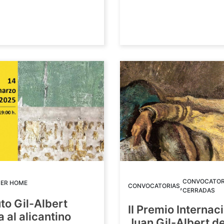
CONVOCATOR
DER HOME
,
CONVOCATORIAS
CERRADAS
uto Gil-Albert
II Premio Internac
 al alicantino
Juan Gil-Albert d