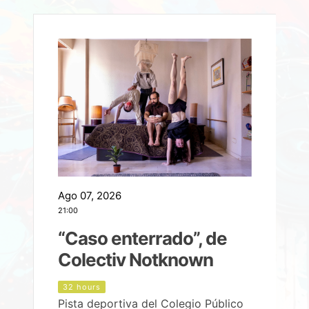
Ago 07, 2026
A
21:00
2
e
“Caso enterrado”, de
Colectiv Notknown
d
32 hours
Pista deportiva del Colegio Público
P