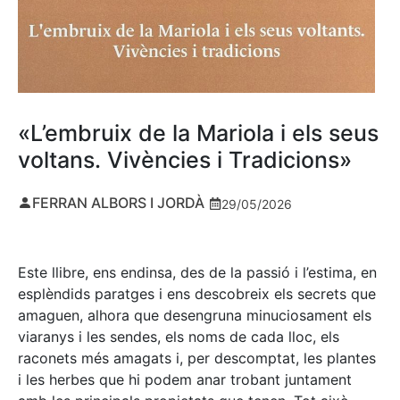
«L’embruix de la Mariola i els seus
voltans. Vivències i Tradicions»
FERRAN ALBORS I JORDÀ
29/05/2026
Este llibre, ens endinsa, des de la passió i l’estima, en
esplèndids paratges i ens descobreix els secrets que
amaguen, alhora que desengruna minuciosament els
viaranys i les sendes, els noms de cada lloc, els
raconets més amagats i, per descomptat, les plantes
i les herbes que hi podem anar trobant juntament