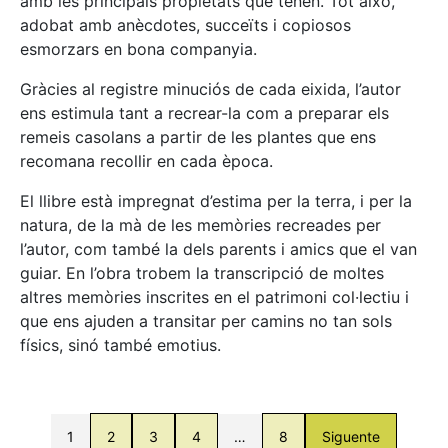
amb les principals propietats que tenen. Tot això,
adobat amb anècdotes, succeïts i copiosos
esmorzars en bona companyia.
Gràcies al registre minuciós de cada eixida, l’autor
ens estimula tant a recrear-la com a preparar els
remeis casolans a partir de les plantes que ens
recomana recollir en cada època.
El llibre està impregnat d’estima per la terra, i per la
natura, de la mà de les memòries recreades per
l’autor, com també la dels parents i amics que el van
guiar. En l’obra trobem la transcripció de moltes
altres memòries inscrites en el patrimoni col·lectiu i
que ens ajuden a transitar per camins no tan sols
físics, sinó també emotius.
1
2
3
4
…
8
Siguente