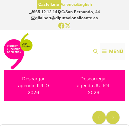
Saltar
Castellano
Valencià
English
al
965 12 12 14
C/San Fernando, 44
contenido
gilalbert@diputacionalicante.es
MENÚ
Descargar
Descarregar
agenda JULIO
agenda JULIOL
2026
2026