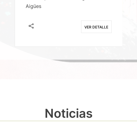
Aigües
A
E
VER DETALLE
Noticias