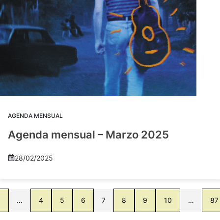
AGENDA MENSUAL
Agenda mensual – Marzo 2025
28/02/2025
1
…
4
5
6
7
8
9
10
…
87