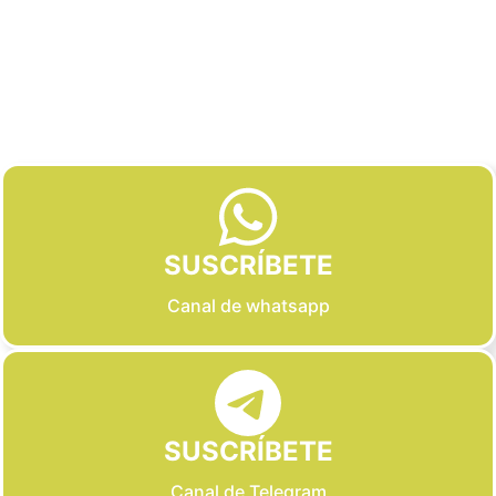
Slide 3 of 6
SUSCRÍBETE
Canal de whatsapp
SUSCRÍBETE
Canal de Telegram