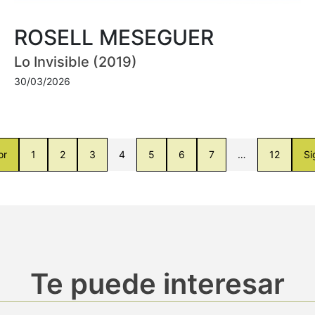
ROSELL MESEGUER
Lo Invisible (2019)
30/03/2026
or
1
2
3
4
5
6
7
…
12
Si
Te puede interesar