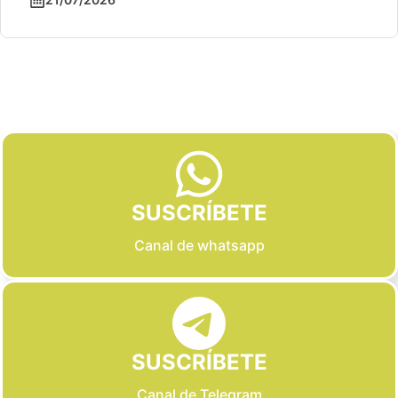
Slide 2 of 6
SUSCRÍBETE
Canal de whatsapp
SUSCRÍBETE
Canal de Telegram