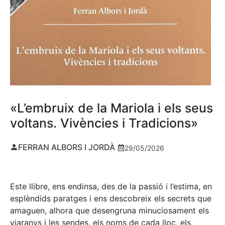
«L’embruix de la Mariola i els seus
voltans. Vivències i Tradicions»
FERRAN ALBORS I JORDÀ
29/05/2026
Este llibre, ens endinsa, des de la passió i l’estima, en
esplèndids paratges i ens descobreix els secrets que
amaguen, alhora que desengruna minuciosament els
viaranys i les sendes, els noms de cada lloc, els