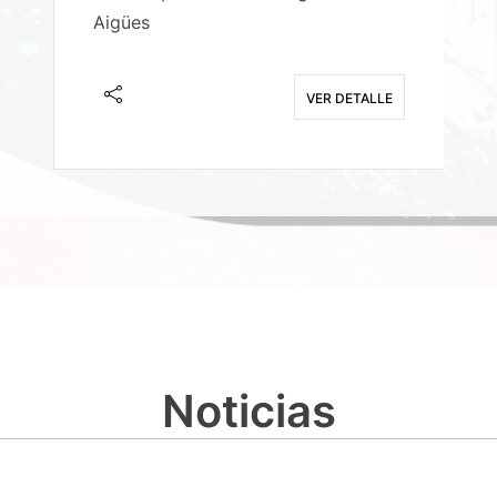
Aigües
A
E
VER DETALLE
Noticias