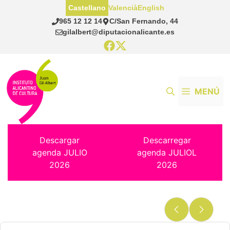
Saltar
Castellano
Valencià
English
al
965 12 12 14
C/San Fernando, 44
contenido
gilalbert@diputacionalicante.es
MENÚ
Descargar
Descarregar
agenda JULIO
agenda JULIOL
2026
2026