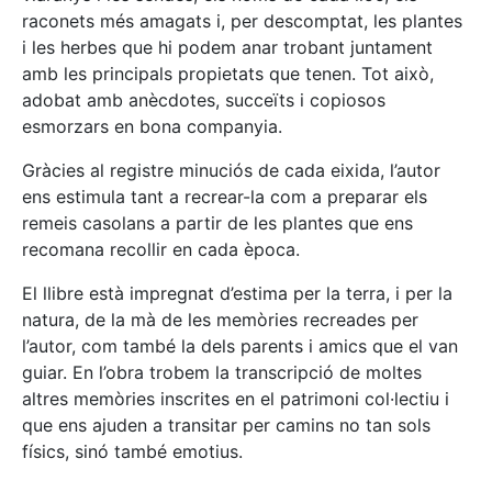
raconets més amagats i, per descomptat, les plantes
i les herbes que hi podem anar trobant juntament
amb les principals propietats que tenen. Tot això,
adobat amb anècdotes, succeïts i copiosos
esmorzars en bona companyia.
Gràcies al registre minuciós de cada eixida, l’autor
ens estimula tant a recrear-la com a preparar els
remeis casolans a partir de les plantes que ens
recomana recollir en cada època.
El llibre està impregnat d’estima per la terra, i per la
natura, de la mà de les memòries recreades per
l’autor, com també la dels parents i amics que el van
guiar. En l’obra trobem la transcripció de moltes
altres memòries inscrites en el patrimoni col·lectiu i
que ens ajuden a transitar per camins no tan sols
físics, sinó també emotius.