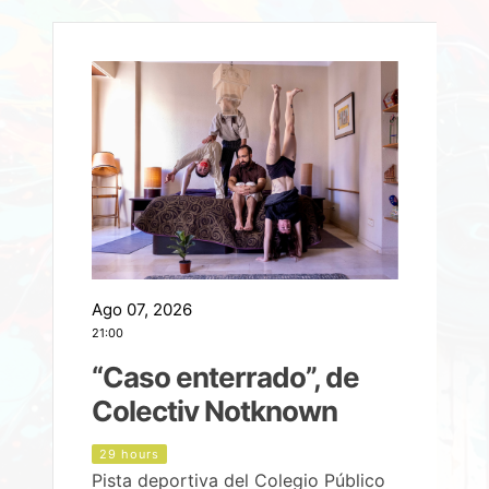
Ago 07, 2026
A
21:00
2
e
“Caso enterrado”, de
Colectiv Notknown
d
29 hours
Pista deportiva del Colegio Público
P