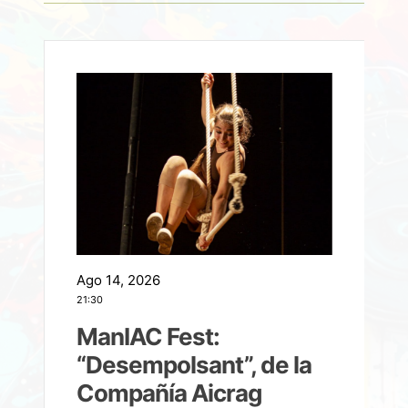
Ago 14, 2026
A
21:30
21
ManIAC Fest:
a
“Desempolsant”, de la
Compañía Aicrag