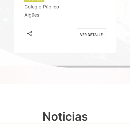
Colegio Público
Aigües
E
VER DETALLE
Noticias