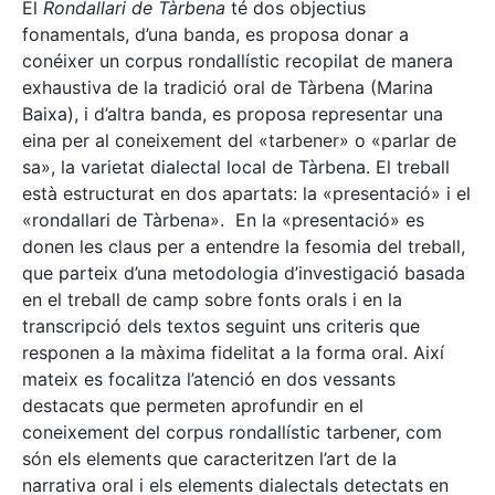
El
Rondallari de Tàrbena
té dos objectius
fonamentals, d’una banda, es proposa donar a
conéixer un corpus rondallístic recopilat de manera
exhaustiva de la tradició oral de Tàrbena (Marina
Baixa), i d’altra banda, es proposa representar una
eina per al coneixement del «tarbener» o «parlar de
sa», la varietat dialectal local de Tàrbena. El treball
està estructurat en dos apartats: la «presentació» i el
«rondallari de Tàrbena». En la «presentació» es
donen les claus per a entendre la fesomia del treball,
que parteix d’una metodologia d’investigació basada
en el treball de camp sobre fonts orals i en la
transcripció dels textos seguint uns criteris que
responen a la màxima fidelitat a la forma oral. Així
mateix es focalitza l’atenció en dos vessants
destacats que permeten aprofundir en el
coneixement del corpus rondallístic tarbener, com
són els elements que caracteritzen l’art de la
narrativa oral i els elements dialectals detectats en