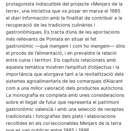
protagonista indiscutible del projecte «Menjars de la
terra», una iniciativa que va posar en marxa el 1985
el diari
Información
amb la finalitat de contribuir a la
recuperació de les tradicions culinàries i
gastronòmiques. Es tracta d’una de les aportacions
més rellevants de Pomata en situar el fet
gastronòmic —què mengem i com ho mengem— dins
el procés de l’alimentació, i en prevaldre la relació
entre cuina i territori. Els capítols relacionats amb
aquesta temàtica mostren l’amplitud d’objectius i la
importància que atorgava tant a la revitalització dels
sistemes agroalimentaris de les comarques d’Alacant
com a una millor valoració dels productes autòctons.
La monografia es completa amb unes consideracions
sobre el llegat de futur que representa el patrimoni
gastronòmic valencià i amb una selecció de receptes
tradicionals i fotografies dels plats i elaboracions
recollides en els col·leccionables Menjars de la terra
que es van publicar entre 1985 i 1996.