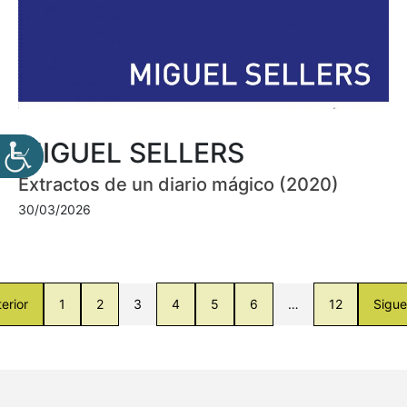
MIGUEL SELLERS
Extractos de un diario mágico (2020)
30/03/2026
erior
1
2
3
4
5
6
…
12
Sigue