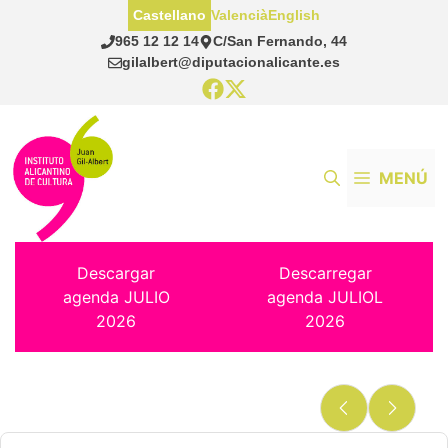
Saltar
Castellano
Valencià
English
al
965 12 12 14
C/San Fernando, 44
contenido
gilalbert@diputacionalicante.es
MENÚ
Descargar
Descarregar
agenda JULIO
agenda JULIOL
2026
2026