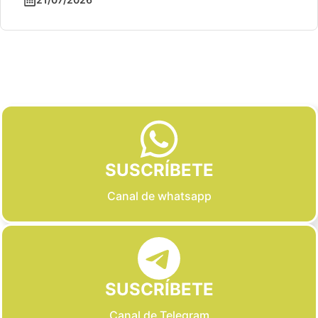
Slide 2 of 6
SUSCRÍBETE
Canal de whatsapp
SUSCRÍBETE
Canal de Telegram