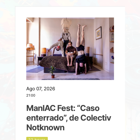
Ago 07, 2026
A
21:00
2
ManIAC Fest: “Caso
a
enterrado”, de Colectiv
Notknown
d
22 hours