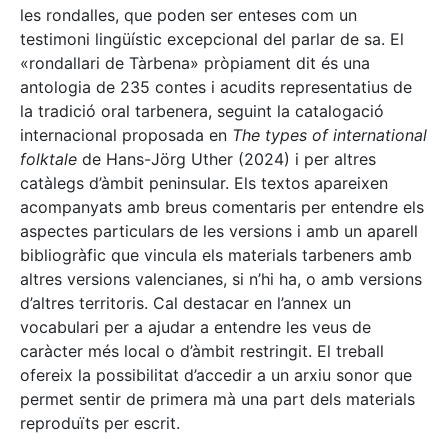
les rondalles, que poden ser enteses com un
testimoni lingüístic excepcional del parlar de sa. El
«rondallari de Tàrbena» pròpiament dit és una
antologia de 235 contes i acudits representatius de
la tradició oral tarbenera, seguint la catalogació
internacional proposada en
The types of international
folktale
de Hans-Jörg Uther (2024) i per altres
catàlegs d’àmbit peninsular. Els textos apareixen
acompanyats amb breus comentaris per entendre els
aspectes particulars de les versions i amb un aparell
bibliogràfic que vincula els materials tarbeners amb
altres versions valencianes, si n’hi ha, o amb versions
d’altres territoris. Cal destacar en l’annex un
vocabulari per a ajudar a entendre les veus de
caràcter més local o d’àmbit restringit. El treball
ofereix la possibilitat d’accedir a un arxiu sonor que
permet sentir de primera mà una part dels materials
reproduïts per escrit.