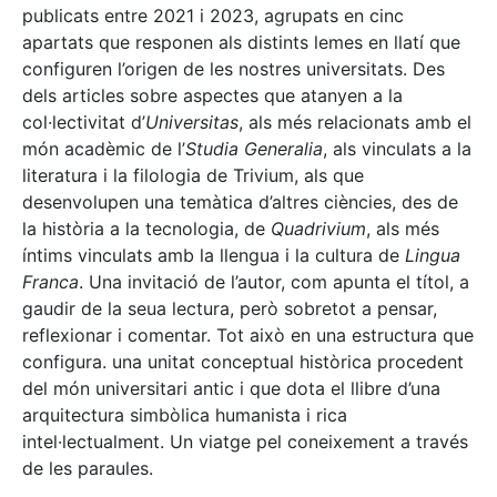
publicats entre 2021 i 2023, agrupats en cinc
apartats que responen als distints lemes en llatí que
configuren l’origen de les nostres universitats. Des
dels articles sobre aspectes que atanyen a la
col·lectivitat d’
Universitas
, als més relacionats amb el
món acadèmic de l’
Studia Generalia
, als vinculats a la
literatura i la filologia de Trivium, als que
desenvolupen una temàtica d’altres ciències, des de
la història a la tecnologia, de
Quadrivium
, als més
íntims vinculats amb la llengua i la cultura de
Lingua
Franca
. Una invitació de l’autor, com apunta el títol, a
gaudir de la seua lectura, però sobretot a pensar,
reflexionar i comentar. Tot això en una estructura que
configura. una unitat conceptual històrica procedent
del món universitari antic i que dota el llibre d’una
arquitectura simbòlica humanista i rica
intel·lectualment. Un viatge pel coneixement a través
de les paraules.