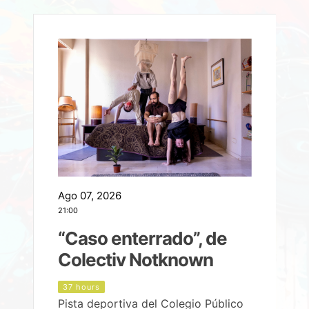
Ago 07, 2026
A
21:00
2
e
“Caso enterrado”, de
Colectiv Notknown
d
37 hours
Pista deportiva del Colegio Público
P