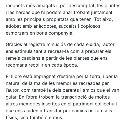
raconets més amagats i, per descomptat, les plantes
i les herbes que hi podem anar trobant juntament
amb les principals propietats que tenen. Tot això,
adobat amb anècdotes, succeïts i copiosos
esmorzars en bona companyia.
Gràcies al registre minuciós de cada eixida, l’autor
ens estimula tant a recrear-la com a preparar els
remeis casolans a partir de les plantes que ens
recomana recollir en cada època.
El llibre està impregnat d’estima per la terra, i per la
natura, de la mà de les memòries recreades per
l’autor, com també la dels parents i amics que el van
guiar. En l’obra trobem la transcripció de moltes
altres memòries inscrites en el patrimoni col·lectiu i
que ens ajuden a transitar per camins no tan sols
físics, sinó també emotius.