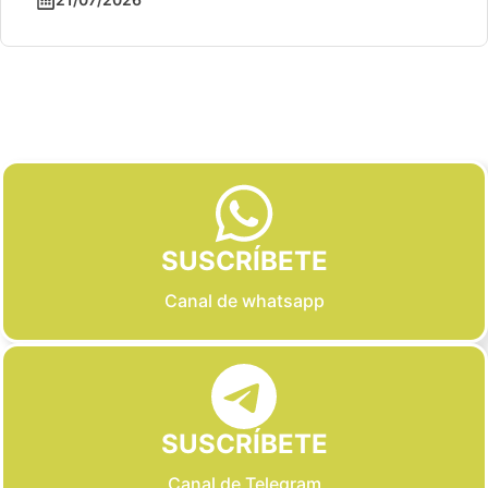
Slide 2 of 6
SUSCRÍBETE
Canal de whatsapp
SUSCRÍBETE
Canal de Telegram