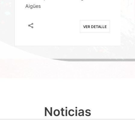
Aigües
A
E
VER DETALLE
Noticias