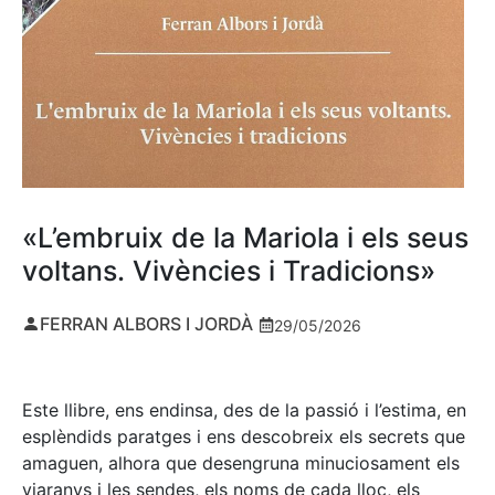
«L’embruix de la Mariola i els seus
voltans. Vivències i Tradicions»
FERRAN ALBORS I JORDÀ
29/05/2026
Este llibre, ens endinsa, des de la passió i l’estima, en
esplèndids paratges i ens descobreix els secrets que
amaguen, alhora que desengruna minuciosament els
viaranys i les sendes, els noms de cada lloc, els