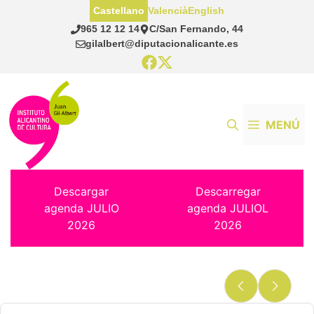
Saltar
Castellano
Valencià
English
al
965 12 12 14
C/San Fernando, 44
contenido
gilalbert@diputacionalicante.es
MENÚ
Descargar
Descarregar
agenda JULIO
agenda JULIOL
2026
2026