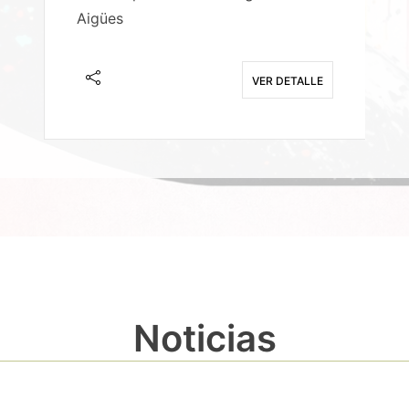
Aigües
A
E
VER DETALLE
Noticias