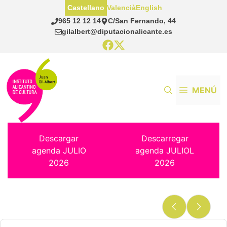
Saltar
Castellano
Valencià
English
al
965 12 12 14
C/San Fernando, 44
contenido
gilalbert@diputacionalicante.es
MENÚ
Descargar
Descarregar
agenda JULIO
agenda JULIOL
2026
2026