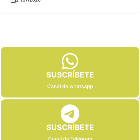
Slide 2 of 6
SUSCRÍBETE
Canal de whatsapp
SUSCRÍBETE
Canal de Telegram