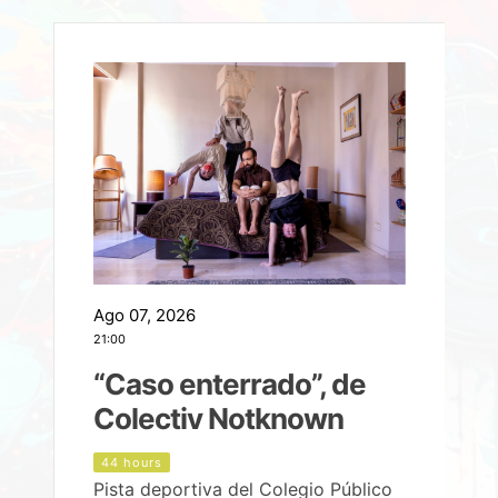
Ago 07, 2026
A
21:00
2
e
“Caso enterrado”, de
Colectiv Notknown
d
44 hours
Pista deportiva del Colegio Público
P