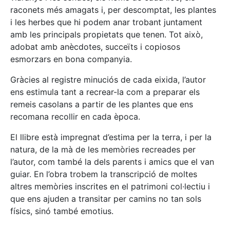
raconets més amagats i, per descomptat, les plantes
i les herbes que hi podem anar trobant juntament
amb les principals propietats que tenen. Tot això,
adobat amb anècdotes, succeïts i copiosos
esmorzars en bona companyia.
Gràcies al registre minuciós de cada eixida, l’autor
ens estimula tant a recrear-la com a preparar els
remeis casolans a partir de les plantes que ens
recomana recollir en cada època.
El llibre està impregnat d’estima per la terra, i per la
natura, de la mà de les memòries recreades per
l’autor, com també la dels parents i amics que el van
guiar. En l’obra trobem la transcripció de moltes
altres memòries inscrites en el patrimoni col·lectiu i
que ens ajuden a transitar per camins no tan sols
físics, sinó també emotius.