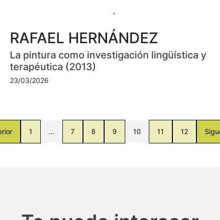
RAFAEL HERNÁNDEZ
La pintura como investigación lingüística y
terapéutica (2013)
23/03/2026
rior
1
…
7
8
9
10
11
12
Sigu