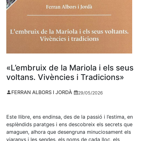
«L’embruix de la Mariola i els seus
voltans. Vivències i Tradicions»
FERRAN ALBORS I JORDÀ
29/05/2026
Este llibre, ens endinsa, des de la passió i l’estima, en
esplèndids paratges i ens descobreix els secrets que
amaguen, alhora que desengruna minuciosament els
viaranys i les sendes, els noms de cada lloc, els