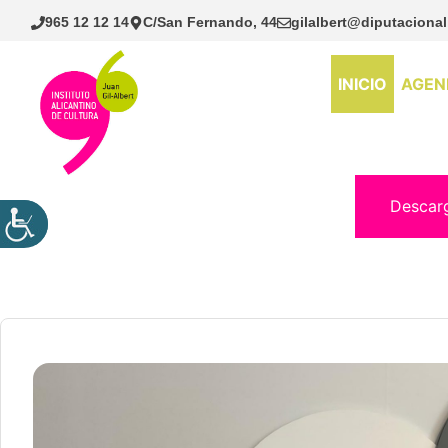
Saltar
965 12 12 14
C/San Fernando, 44
gilalbert@diputacional
al
contenido
INICIO
AGEN
Descar