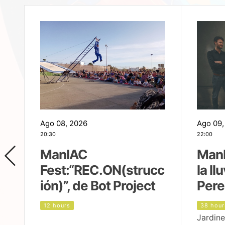
Ago 08, 2026
Ago 09,
20:30
22:00
ManIAC
ManI
Fest:“REC.ON(strucc
la ll
ión)”, de Bot Project
Pere
12 hours
38 hour
Jardine