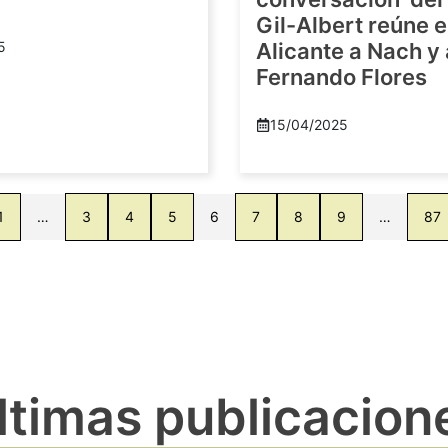
Gil-Albert reúne 
5
Alicante a Nach y
Fernando Flores
15/04/2025
1
…
3
4
5
6
7
8
9
…
87
ltimas publicacion