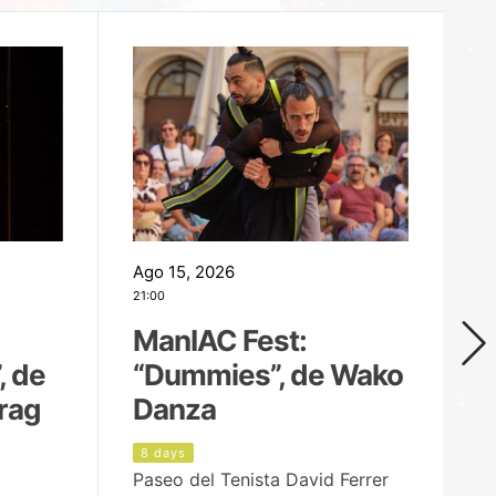
Ago 15, 2026
Ag
21:00
19
ManIAC Fest:
M
, de
“Dummies”, de Wako
n
rag
Danza
Í
8 days
8
Paseo del Tenista David Ferrer
Ce