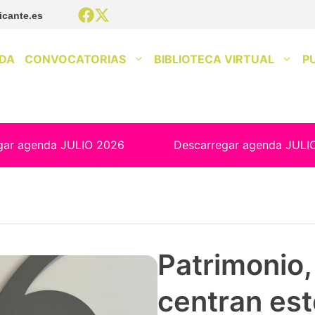
icante.es
DA
CONVOCATORIAS
BIBLIOTECA VIRTUAL
P
gar agenda JULIO 2026
Descarregar agenda JULI
Patrimonio, 
centran est