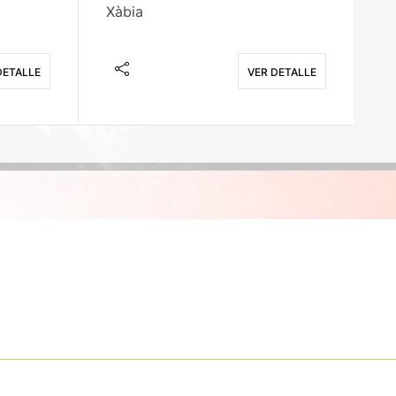
Xàbia
M
DETALLE
VER DETALLE