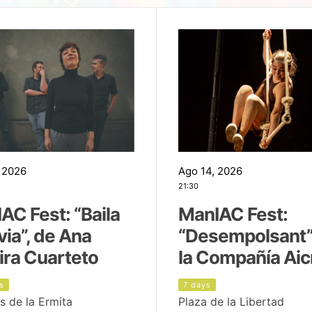
 2026
Ago 14, 2026
21:30
AC Fest: “Baila
ManIAC Fest:
uvia”, de Ana
“Desempolsant”
ira Cuarteto
la Compañía Aic
s
7 days
s de la Ermita
Plaza de la Libertad