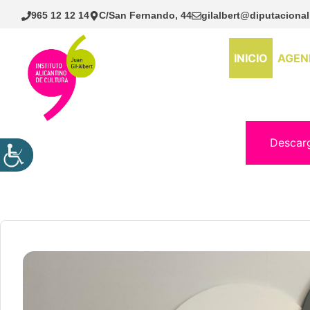
Saltar
965 12 12 14
C/San Fernando, 44
gilalbert@diputacional
al
contenido
INICIO
AGEN
Descar