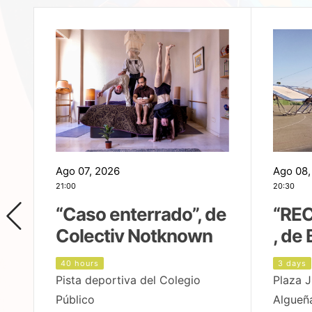
Ago 07, 2026
Ago 08,
21:00
20:30
,
“Caso enterrado”, de
“REC
Colectiv Notknown
, de 
40 hours
3 days
Pista deportiva del Colegio
Plaza J
Público
Algueñ