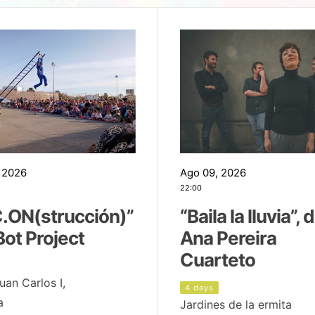
 2026
Ago 09, 2026
22:00
.ON(strucción)”
“Baila la lluvia”, 
Bot Project
Ana Pereira
Cuarteto
uan Carlos I,
4 days
a
Jardines de la ermita