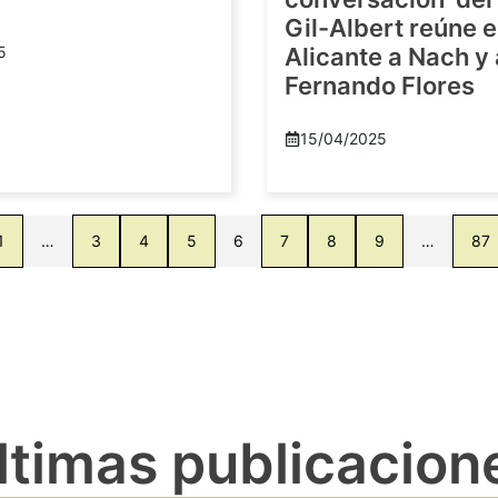
Gil-Albert reúne 
5
Alicante a Nach y
Fernando Flores
15/04/2025
1
…
3
4
5
6
7
8
9
…
87
ltimas publicacion