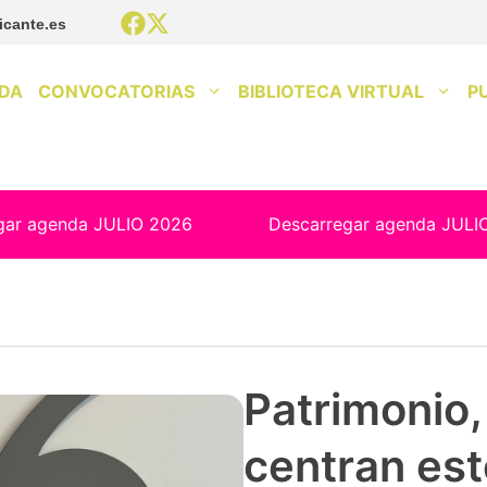
icante.es
DA
CONVOCATORIAS
BIBLIOTECA VIRTUAL
P
gar agenda JULIO 2026
Descarregar agenda JULI
Patrimonio, 
centran est