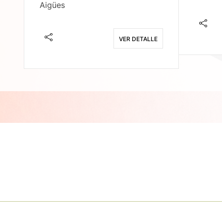
Aigües
E
VER DETALLE