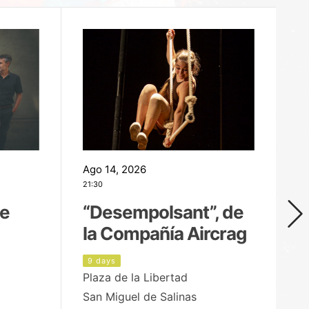
Ago 14, 2026
Ag
21:30
21
de
“Desempolsant”, de
“
la Compañía Aircrag
D
9 days
1
Plaza de la Libertad
pa
San Miguel de Salinas
X