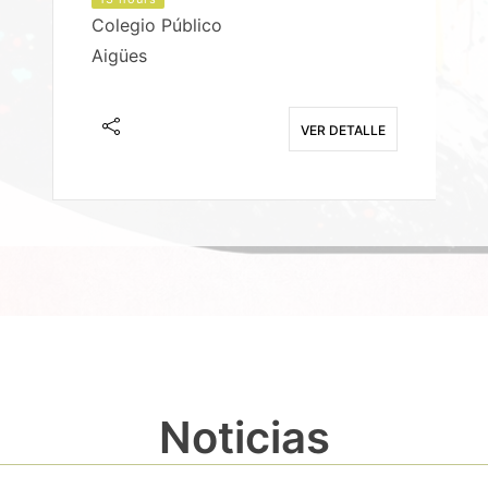
Colegio Público
Aigües
E
VER DETALLE
Noticias