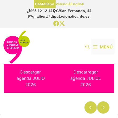
Saltar
Castellano
Valencià
English
al
965 12 12 14
C/San Fernando, 44
contenido
gilalbert@diputacionalicante.es
MENÚ
Descargar
Descarregar
agenda JULIO
agenda JULIOL
2026
2026