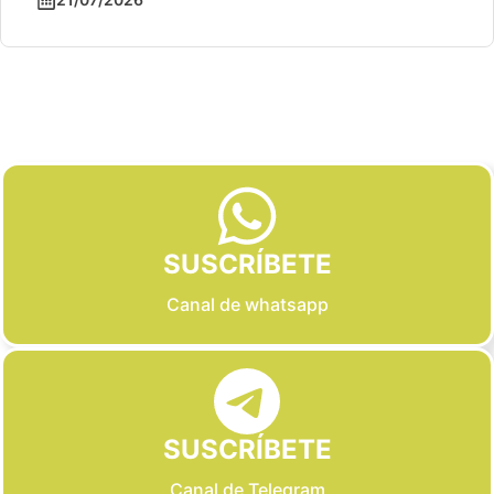
Slide 2 of 6
SUSCRÍBETE
Canal de whatsapp
SUSCRÍBETE
Canal de Telegram