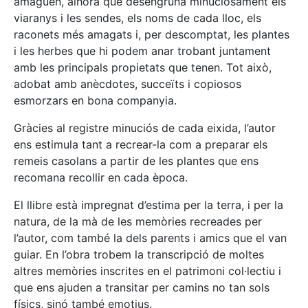
amaguen, alhora que desengruna minuciosament els
viaranys i les sendes, els noms de cada lloc, els
raconets més amagats i, per descomptat, les plantes
i les herbes que hi podem anar trobant juntament
amb les principals propietats que tenen. Tot això,
adobat amb anècdotes, succeïts i copiosos
esmorzars en bona companyia.
Gràcies al registre minuciós de cada eixida, l’autor
ens estimula tant a recrear-la com a preparar els
remeis casolans a partir de les plantes que ens
recomana recollir en cada època.
El llibre està impregnat d’estima per la terra, i per la
natura, de la mà de les memòries recreades per
l’autor, com també la dels parents i amics que el van
guiar. En l’obra trobem la transcripció de moltes
altres memòries inscrites en el patrimoni col·lectiu i
que ens ajuden a transitar per camins no tan sols
físics, sinó també emotius.