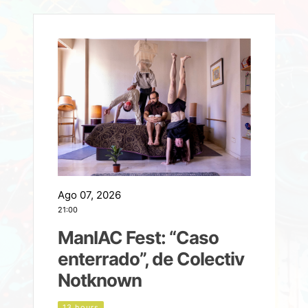
Ago 07, 2026
A
21:00
2
ManIAC Fest: “Caso
a
enterrado”, de Colectiv
Notknown
n
13 hours