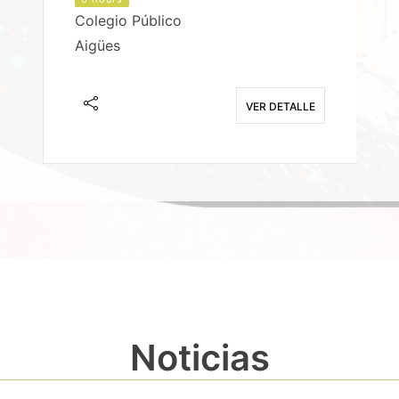
Colegio Público
Aigües
E
VER DETALLE
Noticias