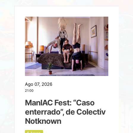
Ago 07, 2026
A
21:00
2
ManIAC Fest: “Caso
a
enterrado”, de Colectiv
Notknown
n
6 hours