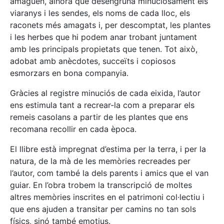
amaguen, alhora que desengruna minuciosament els
viaranys i les sendes, els noms de cada lloc, els
raconets més amagats i, per descomptat, les plantes
i les herbes que hi podem anar trobant juntament
amb les principals propietats que tenen. Tot això,
adobat amb anècdotes, succeïts i copiosos
esmorzars en bona companyia.
Gràcies al registre minuciós de cada eixida, l’autor
ens estimula tant a recrear-la com a preparar els
remeis casolans a partir de les plantes que ens
recomana recollir en cada època.
El llibre està impregnat d’estima per la terra, i per la
natura, de la mà de les memòries recreades per
l’autor, com també la dels parents i amics que el van
guiar. En l’obra trobem la transcripció de moltes
altres memòries inscrites en el patrimoni col·lectiu i
que ens ajuden a transitar per camins no tan sols
físics, sinó també emotius.