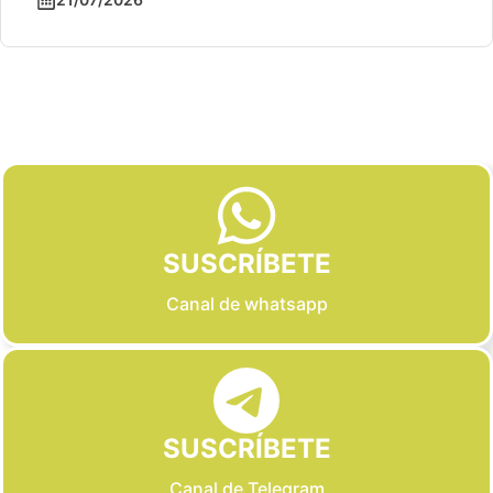
Slide 2 of 6
SUSCRÍBETE
Canal de whatsapp
SUSCRÍBETE
Canal de Telegram