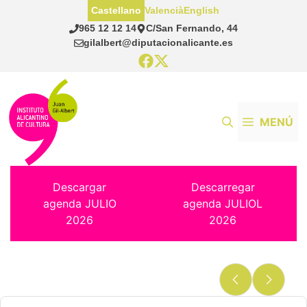
Saltar
Castellano
Valencià
English
al
965 12 12 14
C/San Fernando, 44
contenido
gilalbert@diputacionalicante.es
MENÚ
Descargar
Descarregar
agenda JULIO
agenda JULIOL
2026
2026