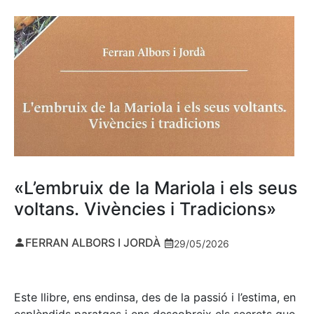
«L’embruix de la Mariola i els seus
voltans. Vivències i Tradicions»
FERRAN ALBORS I JORDÀ
29/05/2026
Este llibre, ens endinsa, des de la passió i l’estima, en
esplèndids paratges i ens descobreix els secrets que