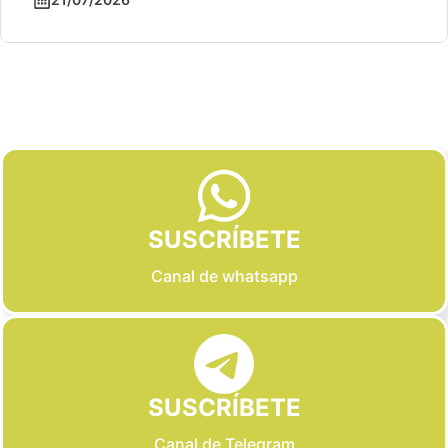
Slide 2 of 6
SUSCRÍBETE
Canal de whatsapp
SUSCRÍBETE
Canal de Telegram