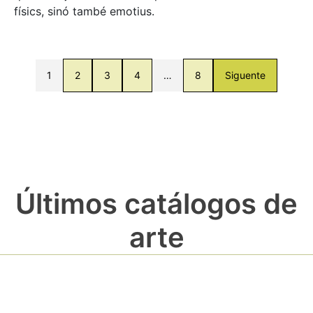
físics, sinó també emotius.
1
2
3
4
…
8
Siguente
Últimos catálogos de
arte