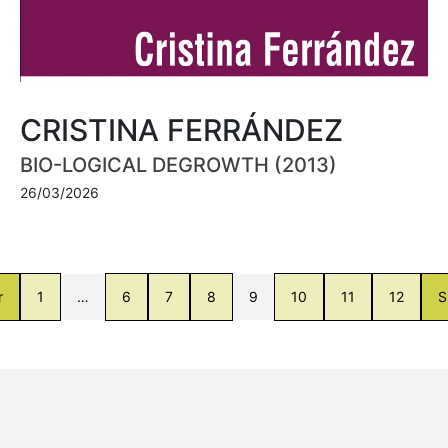
CRISTINA FERRÁNDEZ
BIO-LOGICAL DEGROWTH (2013)
26/03/2026
r
1
…
6
7
8
9
10
11
12
S