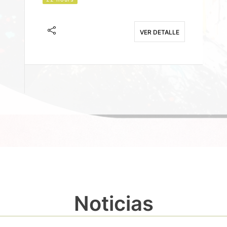
J
F
VER DETALLE
E
Noticias