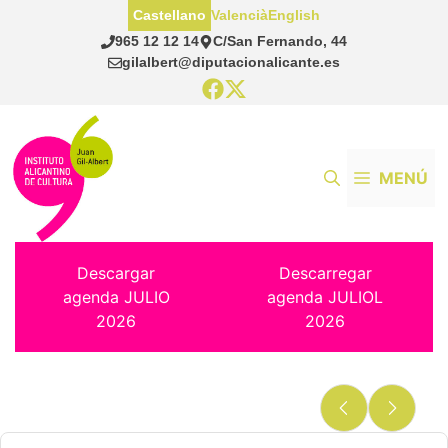
Saltar
Castellano
Valencià
English
al
965 12 12 14
C/San Fernando, 44
contenido
gilalbert@diputacionalicante.es
MENÚ
Descargar
Descarregar
agenda JULIO
agenda JULIOL
2026
2026