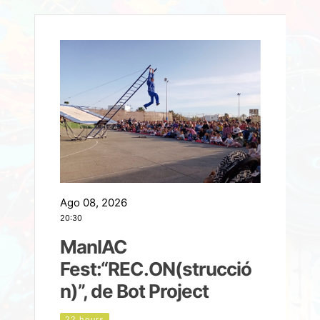
Ago 08, 2026
A
20:30
2
ManIAC
M
a
Fest:“REC.ON(strucció
l
n)”, de Bot Project
22 hours