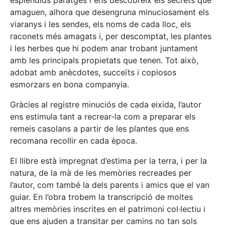
amaguen, alhora que desengruna minuciosament els
viaranys i les sendes, els noms de cada lloc, els
raconets més amagats i, per descomptat, les plantes
i les herbes que hi podem anar trobant juntament
amb les principals propietats que tenen. Tot això,
adobat amb anècdotes, succeïts i copiosos
esmorzars en bona companyia.
Gràcies al registre minuciós de cada eixida, l’autor
ens estimula tant a recrear-la com a preparar els
remeis casolans a partir de les plantes que ens
recomana recollir en cada època.
El llibre està impregnat d’estima per la terra, i per la
natura, de la mà de les memòries recreades per
l’autor, com també la dels parents i amics que el van
guiar. En l’obra trobem la transcripció de moltes
altres memòries inscrites en el patrimoni col·lectiu i
que ens ajuden a transitar per camins no tan sols