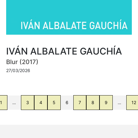
IVÁN ALBALATE GAUCHÍA
Blur (2017)
27/03/2026
1
…
3
4
5
6
7
8
9
…
12