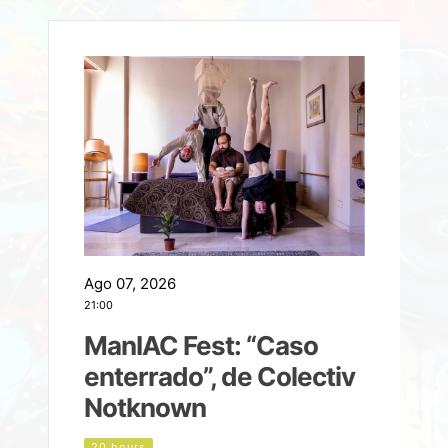
Ago 07, 2026
A
21:00
2
ManIAC Fest: “Caso
a
enterrado”, de Colectiv
Notknown
n
20 hours