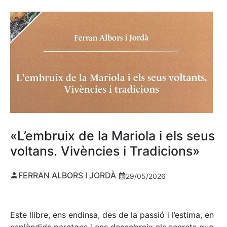
«L’embruix de la Mariola i els seus
voltans. Vivències i Tradicions»
FERRAN ALBORS I JORDÀ
29/05/2026
Este llibre, ens endinsa, des de la passió i l’estima, en
esplèndids paratges i ens descobreix els secrets que