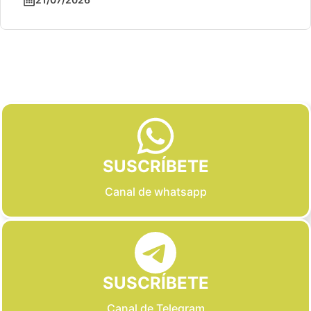
Slide 2 of 6
SUSCRÍBETE
Canal de whatsapp
SUSCRÍBETE
Canal de Telegram