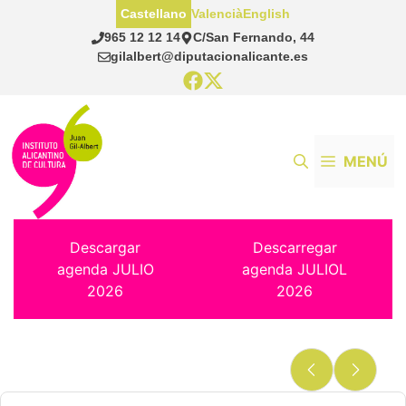
Saltar
Castellano
Valencià
English
al
965 12 12 14
C/San Fernando, 44
contenido
gilalbert@diputacionalicante.es
MENÚ
Descargar
Descarregar
agenda JULIO
agenda JULIOL
2026
2026