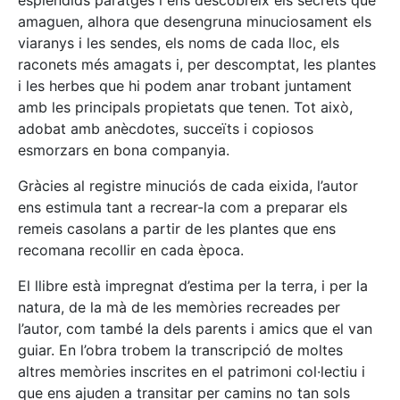
amaguen, alhora que desengruna minuciosament els
viaranys i les sendes, els noms de cada lloc, els
raconets més amagats i, per descomptat, les plantes
i les herbes que hi podem anar trobant juntament
amb les principals propietats que tenen. Tot això,
adobat amb anècdotes, succeïts i copiosos
esmorzars en bona companyia.
Gràcies al registre minuciós de cada eixida, l’autor
ens estimula tant a recrear-la com a preparar els
remeis casolans a partir de les plantes que ens
recomana recollir en cada època.
El llibre està impregnat d’estima per la terra, i per la
natura, de la mà de les memòries recreades per
l’autor, com també la dels parents i amics que el van
guiar. En l’obra trobem la transcripció de moltes
altres memòries inscrites en el patrimoni col·lectiu i
que ens ajuden a transitar per camins no tan sols