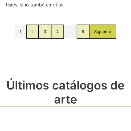
físics, sinó també emotius.
1
2
3
4
…
8
Siguente
Últimos catálogos de
arte