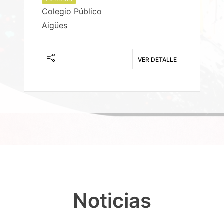
Colegio Público
Aigües
E
VER DETALLE
Noticias