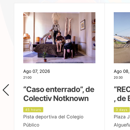
Ago 07, 2026
Ago 08,
21:00
20:30
,
“Caso enterrado”, de
“REC
Colectiv Notknown
, de 
45 hours
3 days
Pista deportiva del Colegio
Plaza J
Público
Algueñ