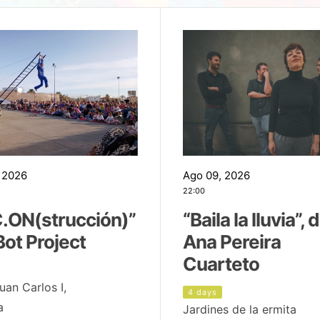
 2026
Ago 09, 2026
22:00
.ON(strucción)”
“Baila la lluvia”, 
Bot Project
Ana Pereira
Cuarteto
uan Carlos I,
4 days
a
Jardines de la ermita