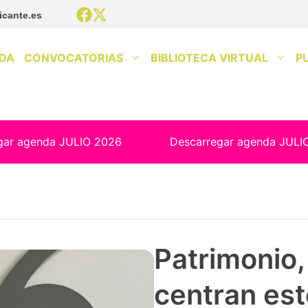
icante.es
DA
CONVOCATORIAS
BIBLIOTECA VIRTUAL
P
gar agenda JULIO 2026
Descarregar agenda JULI
Patrimonio, 
centran est