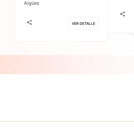
Aigües
E
VER DETALLE