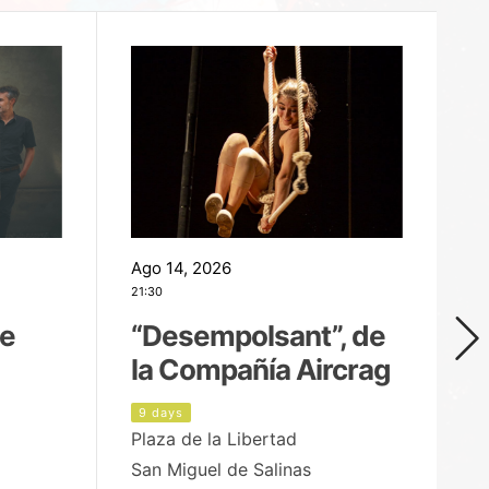
Ago 14, 2026
Ag
21:30
21
de
“Desempolsant”, de
“
la Compañía Aircrag
D
9 days
1
Plaza de la Libertad
pa
San Miguel de Salinas
X