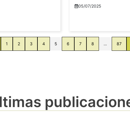
05/07/2025
1
2
3
4
5
6
7
8
…
87
ltimas publicacion