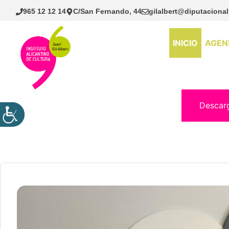
Saltar
965 12 12 14
C/San Fernando, 44
gilalbert@diputacional
al
contenido
INICIO
AGEN
Descar