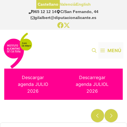
Saltar
Castellano
Valencià
English
al
965 12 12 14
C/San Fernando, 44
contenido
gilalbert@diputacionalicante.es
MENÚ
Descargar
Descarregar
agenda JULIO
agenda JULIOL
2026
2026