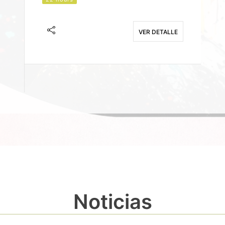
J
F
VER DETALLE
E
Noticias