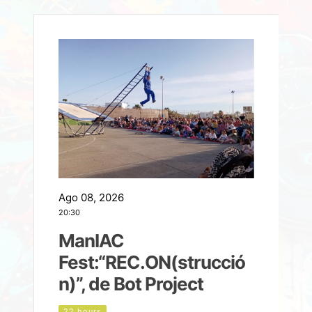
Ago 08, 2026
A
20:30
2
ManIAC
M
a
Fest:“REC.ON(strucció
l
n)”, de Bot Project
22 hours