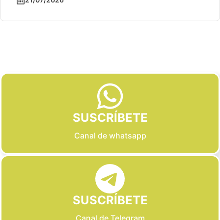
Slide 2 of 6
SUSCRÍBETE
Canal de whatsapp
SUSCRÍBETE
Canal de Telegram