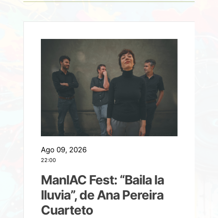
Ago 09, 2026
A
22:00
21
ManIAC Fest: “Baila la
a
lluvia”, de Ana Pereira
Cuarteto