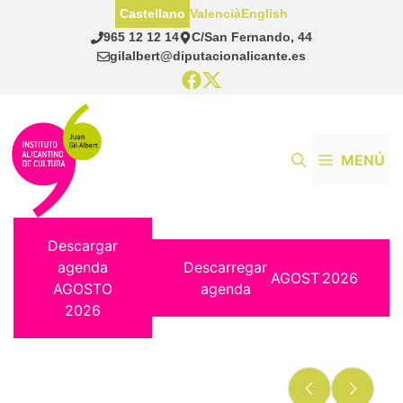
Saltar
Castellano
Valencià
English
al
965 12 12 14
C/San Fernando, 44
contenido
gilalbert@diputacionalicante.es
MENÚ
Descargar
agenda
Descarregar
AGOST
2026
AGOSTO
agenda
2026