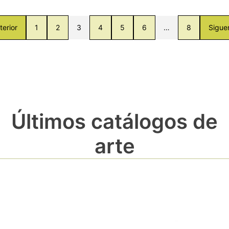
terior
1
2
3
4
5
6
…
8
Sigue
Últimos catálogos de
arte