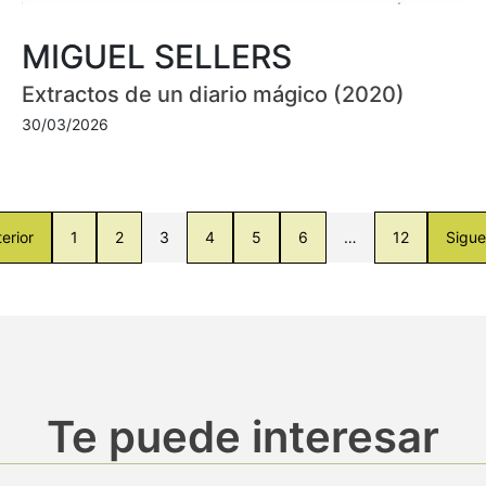
MIGUEL SELLERS
Extractos de un diario mágico (2020)
30/03/2026
erior
1
2
3
4
5
6
…
12
Sigue
Te puede interesar