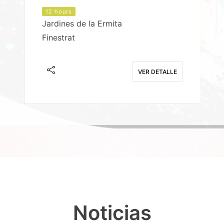
12 hours
Jardines de la Ermita
P
Finestrat
S
E
VER DETALLE
Noticias