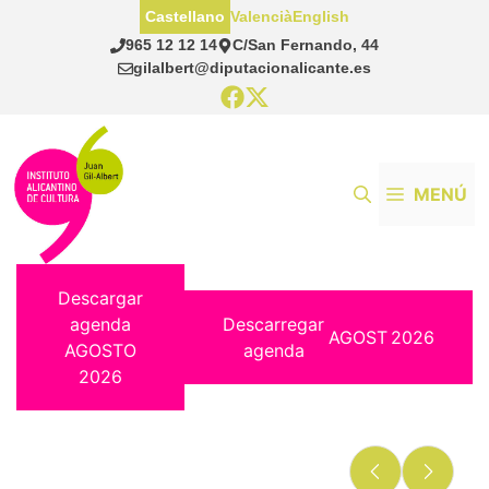
Saltar
Castellano
Valencià
English
al
965 12 12 14
C/San Fernando, 44
contenido
gilalbert@diputacionalicante.es
MENÚ
Descargar
agenda
Descarregar
AGOST
2026
AGOSTO
agenda
2026