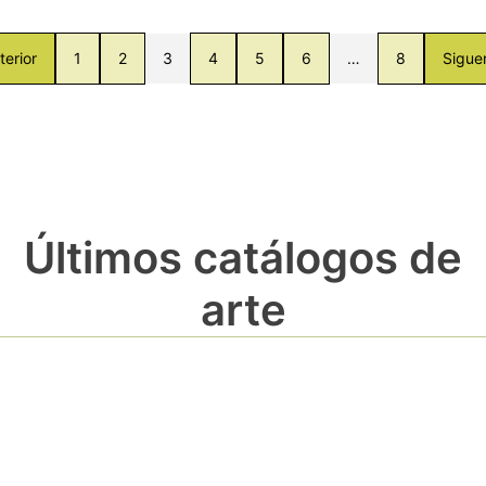
terior
1
2
3
4
5
6
…
8
Sigue
Últimos catálogos de
arte