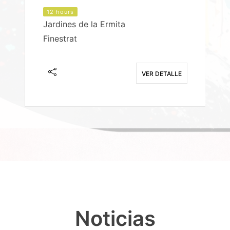
12 hours
Jardines de la Ermita
P
Finestrat
S
E
VER DETALLE
Noticias