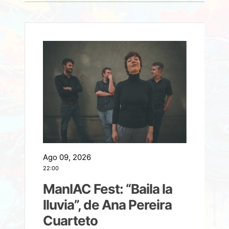
Ago 09, 2026
A
22:00
21
ManIAC Fest: “Baila la
a
lluvia”, de Ana Pereira
Cuarteto