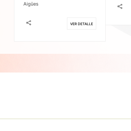
Aigües
E
VER DETALLE