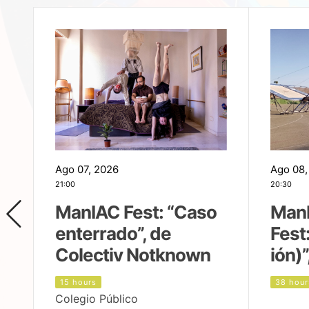
Ago 07, 2026
Ago 08,
21:00
20:30
ManIAC Fest: “Caso
Man
enterrado”, de
Fest
Colectiv Notknown
ión)”
15 hours
38 hour
Colegio Público