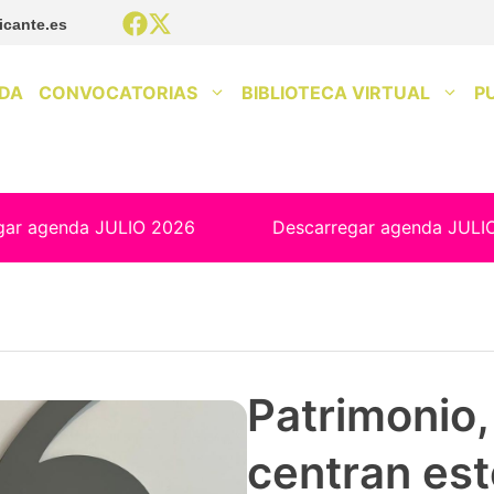
icante.es
DA
CONVOCATORIAS
BIBLIOTECA VIRTUAL
P
gar agenda JULIO 2026
Descarregar agenda JULI
Patrimonio, 
centran est