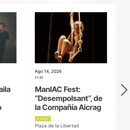
Ago 14, 2026
Ag
21:30
21
aila
ManIAC Fest:
M
“Desempolsant”, de
“
o
la Compañía Aicrag
D
8 days
9
Plaza de la Libertad
Pa