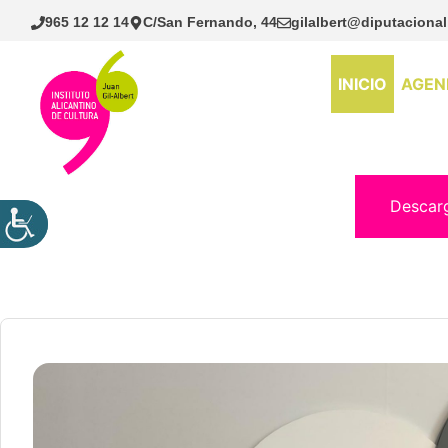
Saltar
965 12 12 14
C/San Fernando, 44
gilalbert@diputacional
al
contenido
INICIO
AGEN
Descar