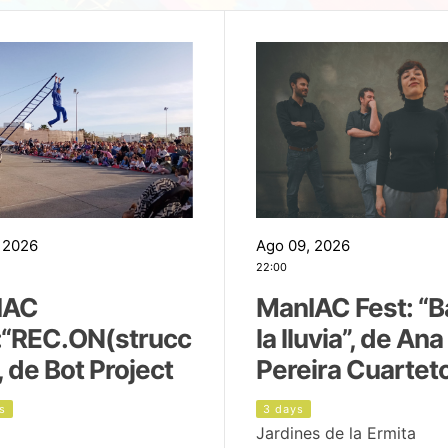
 2026
Ago 09, 2026
22:00
IAC
ManIAC Fest: “B
:“REC.ON(strucc
la lluvia”, de Ana
, de Bot Project
Pereira Cuartet
s
3 days
Jardines de la Ermita