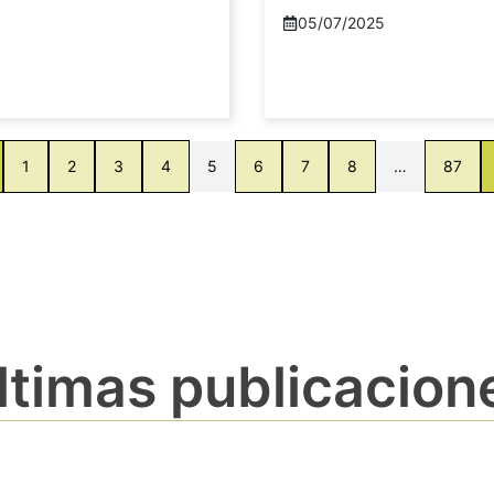
05/07/2025
1
2
3
4
5
6
7
8
…
87
ltimas publicacion