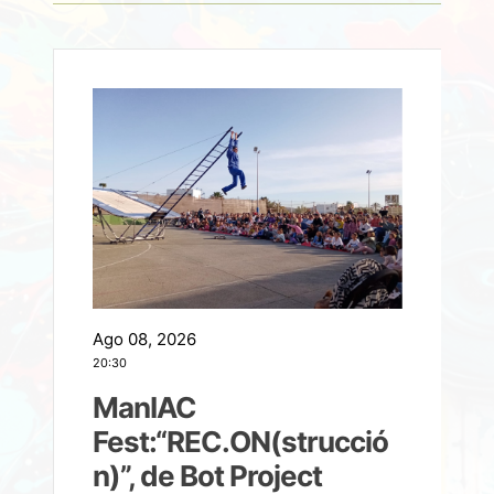
Ago 08, 2026
A
20:30
2
ManIAC
M
a
Fest:“REC.ON(strucció
l
n)”, de Bot Project