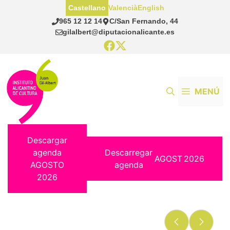
Saltar
Castellano
Valencià
English
al
965 12 12 14
C/San Fernando, 44
contenido
gilalbert@diputacionalicante.es
MENÚ
Descargar
agenda
Descarregar
AGOST
2026
AGOSTO
agenda
2026