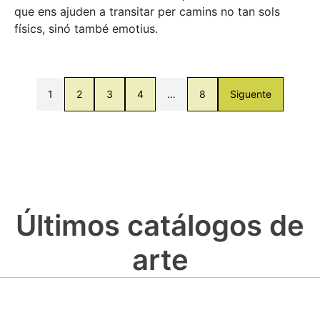
que ens ajuden a transitar per camins no tan sols
físics, sinó també emotius.
1
2
3
4
…
8
Siguente
Últimos catálogos de
arte