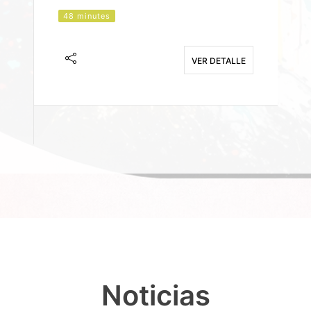
48 minutes
J
F
VER DETALLE
E
Noticias