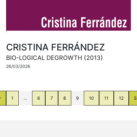
CRISTINA FERRÁNDEZ
BIO-LOGICAL DEGROWTH (2013)
26/03/2026
r
1
…
6
7
8
9
10
11
12
S