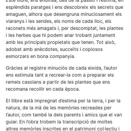
esplèndids paratges i ens descobreix els secrets que
amaguen, alhora que desengruna minuciosament els
viaranys i les sendes, els noms de cada lloc, els
raconets més amagats i, per descomptat, les plantes
i les herbes que hi podem anar trobant juntament
amb les principals propietats que tenen. Tot això,
adobat amb anècdotes, succeïts i copiosos
esmorzars en bona companyia.
Gràcies al registre minuciós de cada eixida, l’autor
ens estimula tant a recrear-la com a preparar els
remeis casolans a partir de les plantes que ens
recomana recollir en cada època.
El llibre està impregnat d’estima per la terra, i per la
natura, de la mà de les memòries recreades per
l’autor, com també la dels parents i amics que el van
guiar. En l’obra trobem la transcripció de moltes
altres memòries inscrites en el patrimoni col·lectiu i