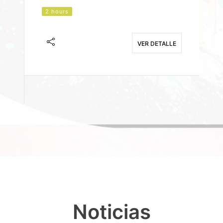
2 hours
J
F
VER DETALLE
E
Noticias