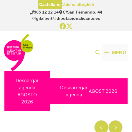
Saltar
Castellano
Valencià
English
al
965 12 12 14
C/San Fernando, 44
contenido
gilalbert@diputacionalicante.es
MENÚ
Descargar
agenda
Descarregar
AGOST
2026
AGOSTO
agenda
2026