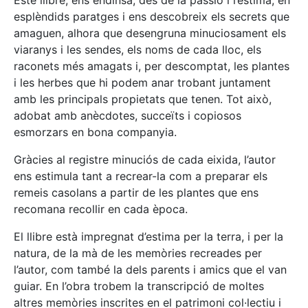
esplèndids paratges i ens descobreix els secrets que
amaguen, alhora que desengruna minuciosament els
viaranys i les sendes, els noms de cada lloc, els
raconets més amagats i, per descomptat, les plantes
i les herbes que hi podem anar trobant juntament
amb les principals propietats que tenen. Tot això,
adobat amb anècdotes, succeïts i copiosos
esmorzars en bona companyia.
Gràcies al registre minuciós de cada eixida, l’autor
ens estimula tant a recrear-la com a preparar els
remeis casolans a partir de les plantes que ens
recomana recollir en cada època.
El llibre està impregnat d’estima per la terra, i per la
natura, de la mà de les memòries recreades per
l’autor, com també la dels parents i amics que el van
guiar. En l’obra trobem la transcripció de moltes
altres memòries inscrites en el patrimoni col·lectiu i