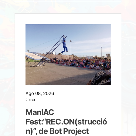
Ago 08, 2026
A
20:30
2
ManIAC
M
a
Fest:“REC.ON(strucció
l
n)”, de Bot Project