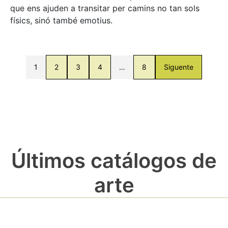
que ens ajuden a transitar per camins no tan sols
físics, sinó també emotius.
1
2
3
4
…
8
Siguente
Últimos catálogos de
arte