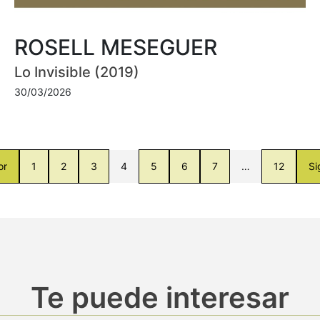
ROSELL MESEGUER
Lo Invisible (2019)
30/03/2026
or
1
2
3
4
5
6
7
…
12
Si
Te puede interesar