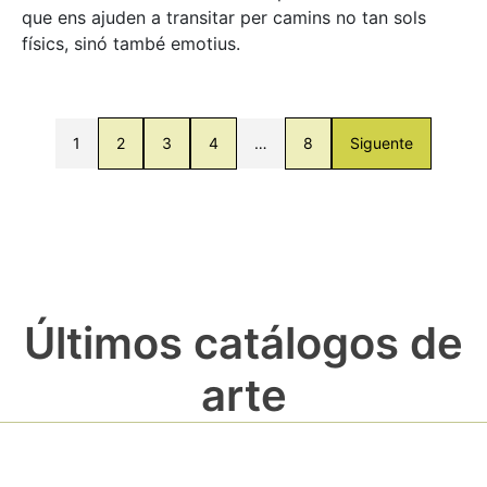
que ens ajuden a transitar per camins no tan sols
físics, sinó també emotius.
1
2
3
4
…
8
Siguente
Últimos catálogos de
arte