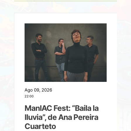
Ago 09, 2026
A
22:00
21
ManIAC Fest: “Baila la
a
lluvia”, de Ana Pereira
Cuarteto