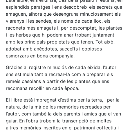
esplèndids paratges i ens descobreix els secrets que
amaguen, alhora que desengruna minuciosament els
viaranys i les sendes, els noms de cada lloc, els
raconets més amagats i, per descomptat, les plantes
i les herbes que hi podem anar trobant juntament
amb les principals propietats que tenen. Tot això,
adobat amb anècdotes, succeïts i copiosos
esmorzars en bona companyia.
Gràcies al registre minuciós de cada eixida, l’autor
ens estimula tant a recrear-la com a preparar els
remeis casolans a partir de les plantes que ens
recomana recollir en cada època.
El llibre està impregnat d’estima per la terra, i per la
natura, de la mà de les memòries recreades per
l’autor, com també la dels parents i amics que el van
guiar. En l’obra trobem la transcripció de moltes
altres memòries inscrites en el patrimoni col·lectiu i