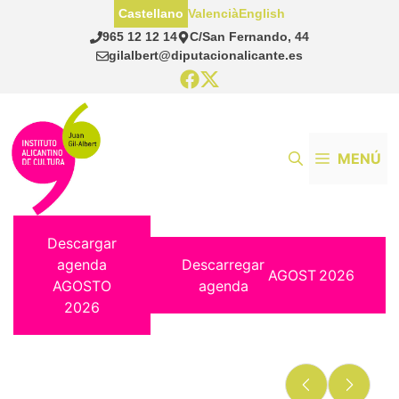
Saltar
Castellano
Valencià
English
al
965 12 12 14
C/San Fernando, 44
contenido
gilalbert@diputacionalicante.es
MENÚ
Descargar
agenda
Descarregar
AGOST
2026
AGOSTO
agenda
2026