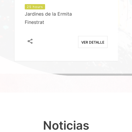
25 hours
Jardines de la Ermita
P
Finestrat
S
E
VER DETALLE
Noticias