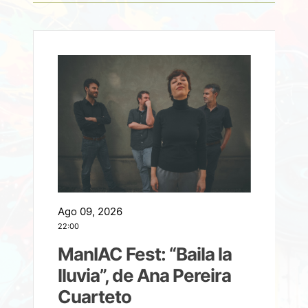
Ago 09, 2026
A
22:00
21
ManIAC Fest: “Baila la
a
lluvia”, de Ana Pereira
Cuarteto