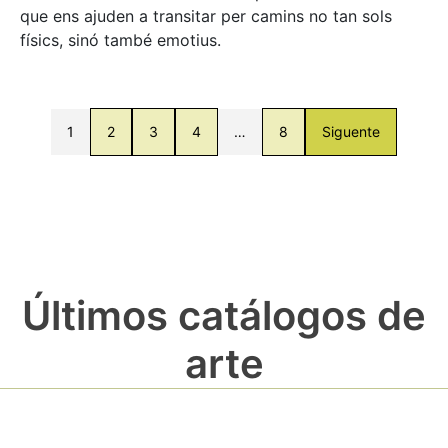
que ens ajuden a transitar per camins no tan sols
físics, sinó també emotius.
1
2
3
4
…
8
Siguente
Últimos catálogos de
arte