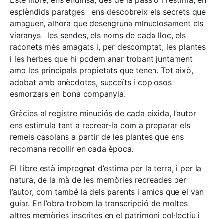
esplèndids paratges i ens descobreix els secrets que
amaguen, alhora que desengruna minuciosament els
viaranys i les sendes, els noms de cada lloc, els
raconets més amagats i, per descomptat, les plantes
i les herbes que hi podem anar trobant juntament
amb les principals propietats que tenen. Tot això,
adobat amb anècdotes, succeïts i copiosos
esmorzars en bona companyia.
Gràcies al registre minuciós de cada eixida, l’autor
ens estimula tant a recrear-la com a preparar els
remeis casolans a partir de les plantes que ens
recomana recollir en cada època.
El llibre està impregnat d’estima per la terra, i per la
natura, de la mà de les memòries recreades per
l’autor, com també la dels parents i amics que el van
guiar. En l’obra trobem la transcripció de moltes
altres memòries inscrites en el patrimoni col·lectiu i