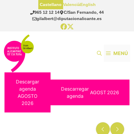
Saltar
Castellano
Valencià
English
al
965 12 12 14
C/San Fernando, 44
contenido
gilalbert@diputacionalicante.es
MENÚ
Descargar
agenda
Descarregar
AGOST
2026
AGOSTO
agenda
2026