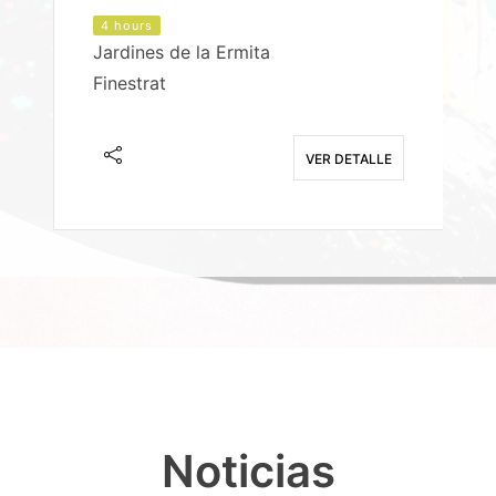
4 hours
Jardines de la Ermita
P
Finestrat
S
E
VER DETALLE
Noticias