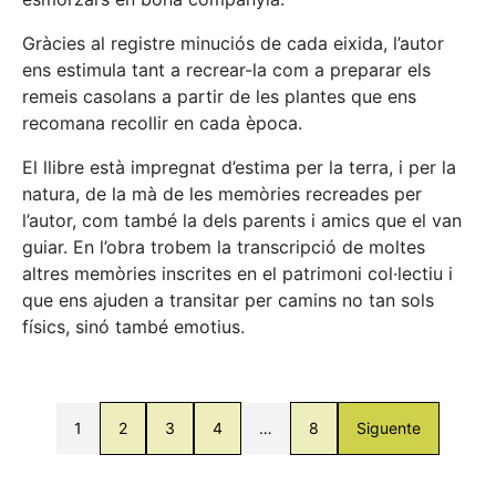
Gràcies al registre minuciós de cada eixida, l’autor
ens estimula tant a recrear-la com a preparar els
remeis casolans a partir de les plantes que ens
recomana recollir en cada època.
El llibre està impregnat d’estima per la terra, i per la
natura, de la mà de les memòries recreades per
l’autor, com també la dels parents i amics que el van
guiar. En l’obra trobem la transcripció de moltes
altres memòries inscrites en el patrimoni col·lectiu i
que ens ajuden a transitar per camins no tan sols
físics, sinó també emotius.
1
2
3
4
…
8
Siguente