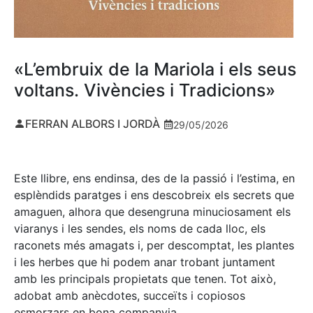
«L’embruix de la Mariola i els seus
voltans. Vivències i Tradicions»
FERRAN ALBORS I JORDÀ
29/05/2026
Este llibre, ens endinsa, des de la passió i l’estima, en
esplèndids paratges i ens descobreix els secrets que
amaguen, alhora que desengruna minuciosament els
viaranys i les sendes, els noms de cada lloc, els
raconets més amagats i, per descomptat, les plantes
i les herbes que hi podem anar trobant juntament
amb les principals propietats que tenen. Tot això,
adobat amb anècdotes, succeïts i copiosos
esmorzars en bona companyia.