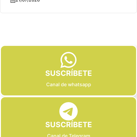
Slide 2 of 6
SUSCRÍBETE
Canal de whatsapp
SUSCRÍBETE
Canal de Telegram