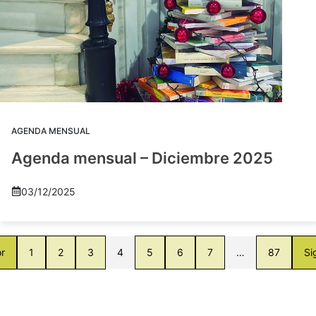
AGENDA MENSUAL
Agenda mensual – Diciembre 2025
03/12/2025
or
1
2
3
4
5
6
7
…
87
Si