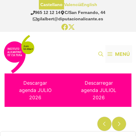
Saltar
Castellano
Valencià
English
al
965 12 12 14
C/San Fernando, 44
contenido
gilalbert@diputacionalicante.es
MENÚ
Descargar
Descarregar
agenda JULIO
agenda JULIOL
2026
2026