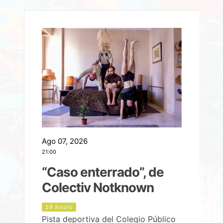
Ago 07, 2026
A
21:00
2
e
“Caso enterrado”, de
Colectiv Notknown
d
29 hours
Pista deportiva del Colegio Público
P