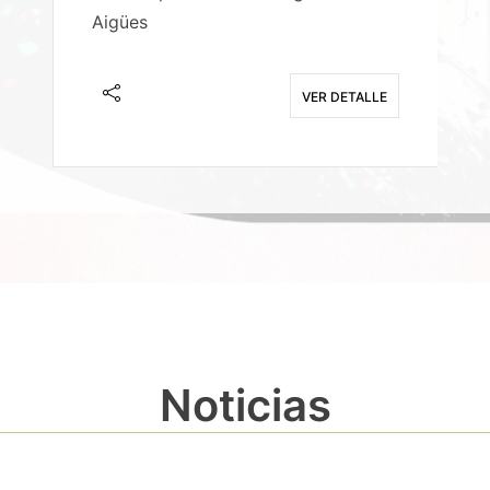
Aigües
A
E
VER DETALLE
Noticias