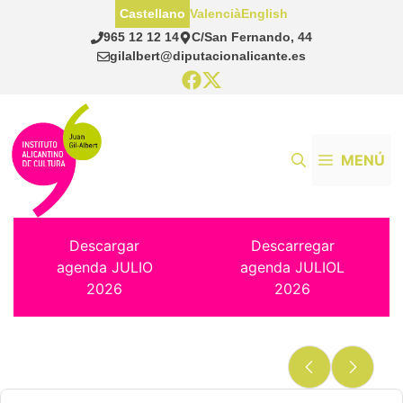
Saltar
Castellano
Valencià
English
al
965 12 12 14
C/San Fernando, 44
contenido
gilalbert@diputacionalicante.es
MENÚ
Descargar
Descarregar
agenda JULIO
agenda JULIOL
2026
2026