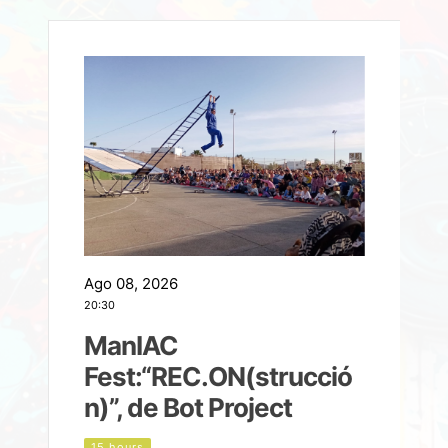
Ago 08, 2026
A
20:30
2
ManIAC
M
a
Fest:“REC.ON(strucció
l
n)”, de Bot Project
15 hours