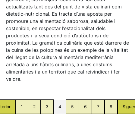
actualitzats tant des del punt de vista culinari com
dietètic-nutricional. Es tracta d’una aposta per
promoure una alimentació saborosa, saludable i
sostenible, en respectar l’estacionalitat dels
productes i la seua condició d’autòctons i de
proximitat. La gramàtica culinària que està darrere de
la cuina de les polopines és un exemple de la vitalitat
del llegat de la cultura alimentària mediterrània
arrelada a uns hàbits culinaris, a unes costums
alimentàries i a un territori que cal reivindicar i fer
valdre.
terior
1
2
3
4
5
6
7
8
Sigue