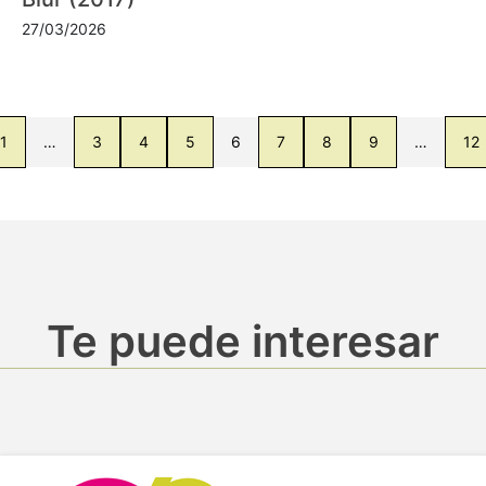
27/03/2026
1
…
3
4
5
6
7
8
9
…
12
Te puede interesar