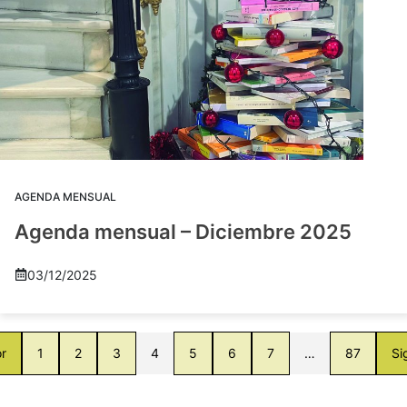
AGENDA MENSUAL
Agenda mensual – Diciembre 2025
03/12/2025
or
1
2
3
4
5
6
7
…
87
Si