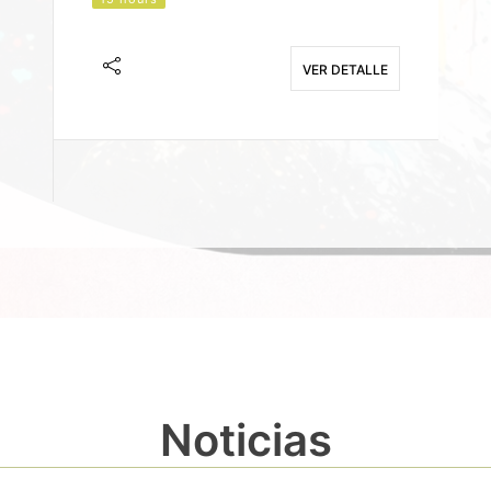
J
F
VER DETALLE
E
Noticias