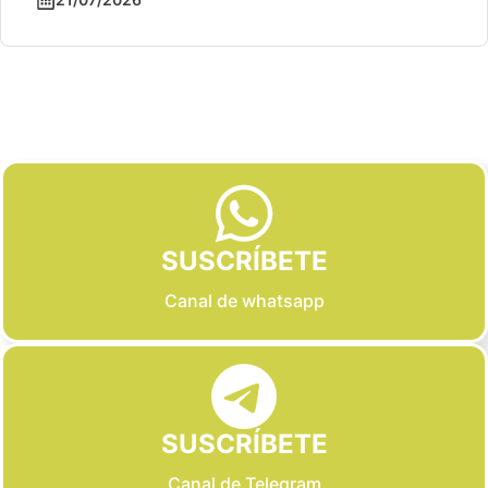
Slide 2 of 6
SUSCRÍBETE
Canal de whatsapp
SUSCRÍBETE
Canal de Telegram