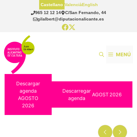
Saltar
Castellano
Valencià
English
al
965 12 12 14
C/San Fernando, 44
contenido
gilalbert@diputacionalicante.es
MENÚ
Descargar
agenda
Descarregar
AGOST
2026
AGOSTO
agenda
2026