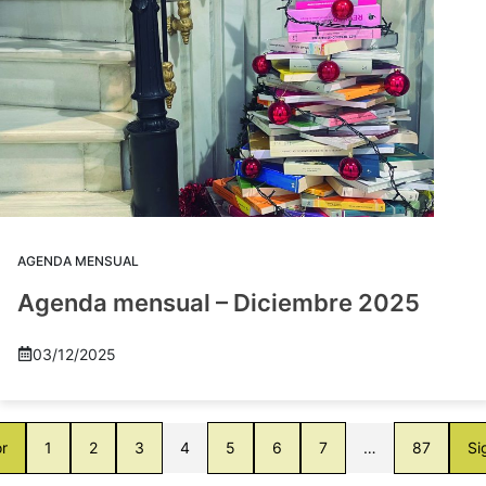
AGENDA MENSUAL
Agenda mensual – Diciembre 2025
03/12/2025
or
1
2
3
4
5
6
7
…
87
Si