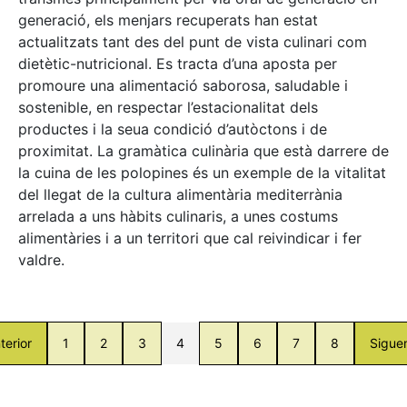
generació, els menjars recuperats han estat
actualitzats tant des del punt de vista culinari com
dietètic-nutricional. Es tracta d’una aposta per
promoure una alimentació saborosa, saludable i
sostenible, en respectar l’estacionalitat dels
productes i la seua condició d’autòctons i de
proximitat. La gramàtica culinària que està darrere de
la cuina de les polopines és un exemple de la vitalitat
del llegat de la cultura alimentària mediterrània
arrelada a uns hàbits culinaris, a unes costums
alimentàries i a un territori que cal reivindicar i fer
valdre.
terior
1
2
3
4
5
6
7
8
Sigue