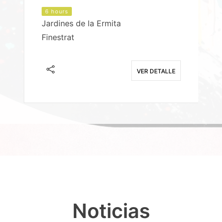
6 hours
Jardines de la Ermita
P
Finestrat
S
E
VER DETALLE
Noticias