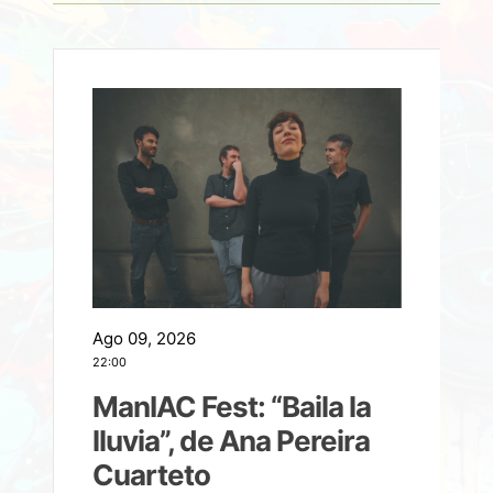
Ago 09, 2026
A
22:00
21
ManIAC Fest: “Baila la
a
lluvia”, de Ana Pereira
Cuarteto