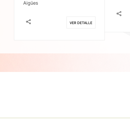
Aigües
E
VER DETALLE