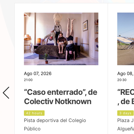
Ago 07, 2026
Ago 08,
21:00
20:30
,
“Caso enterrado”, de
“REC
Colectiv Notknown
, de 
42 hours
3 days
Pista deportiva del Colegio
Plaza J
Público
Algueñ