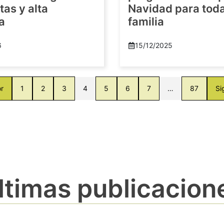
as y alta
Navidad para toda
a
familia
6
15/12/2025
or
1
2
3
4
5
6
7
…
87
Si
ltimas publicacion