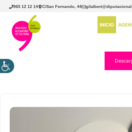
Saltar
965 12 12 14
C/San Fernando, 44
gilalbert@diputacional
al
contenido
INICIO
AGEN
Descar