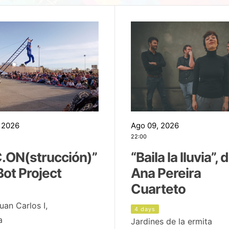
 2026
Ago 09, 2026
22:00
.ON(strucción)”
“Baila la lluvia”, 
Bot Project
Ana Pereira
Cuarteto
uan Carlos I,
4 days
a
Jardines de la ermita