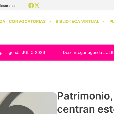
icante.es
DA
CONVOCATORIAS
BIBLIOTECA VIRTUAL
P
gar agenda JULIO 2026
Descarregar agenda JULI
Patrimonio, 
centran est