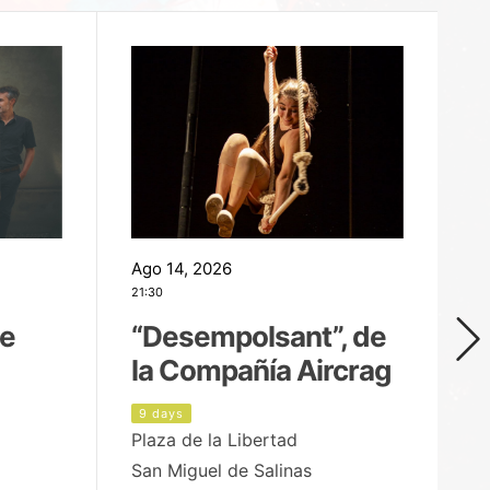
Ago 14, 2026
Ag
21:30
21
de
“Desempolsant”, de
“
la Compañía Aircrag
D
9 days
1
Plaza de la Libertad
pa
San Miguel de Salinas
X