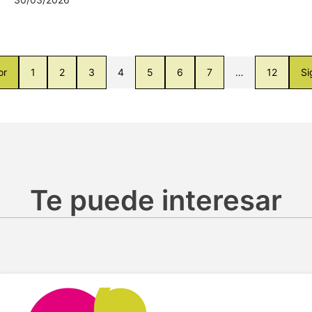
or
1
2
3
4
5
6
7
…
12
Si
Te puede interesar