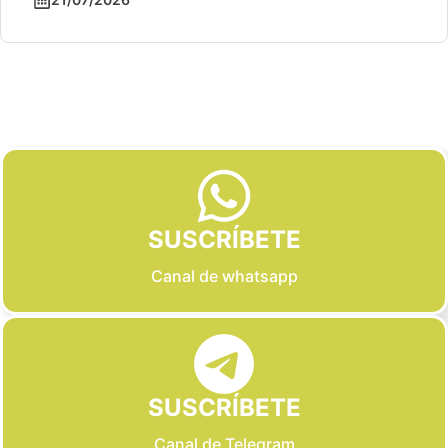
Slide 2 of 6
SUSCRÍBETE
Canal de whatsapp
SUSCRÍBETE
Canal de Telegram