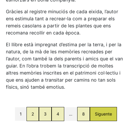
Gràcies al registre minuciós de cada eixida, l’autor
ens estimula tant a recrear-la com a preparar els
remeis casolans a partir de les plantes que ens
recomana recollir en cada època.
El llibre està impregnat d’estima per la terra, i per la
natura, de la mà de les memòries recreades per
l’autor, com també la dels parents i amics que el van
guiar. En l’obra trobem la transcripció de moltes
altres memòries inscrites en el patrimoni col·lectiu i
que ens ajuden a transitar per camins no tan sols
físics, sinó també emotius.
1
2
3
4
…
8
Siguente