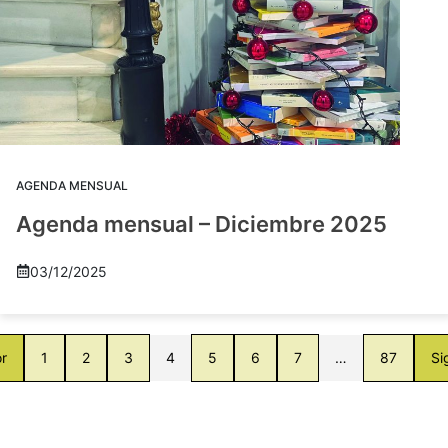
AGENDA MENSUAL
Agenda mensual – Diciembre 2025
03/12/2025
or
1
2
3
4
5
6
7
…
87
Si