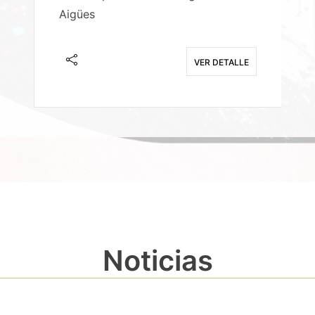
Aigües
A
E
VER DETALLE
Noticias