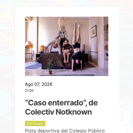
Ago 07, 2026
A
21:00
2
e
“Caso enterrado”, de
Colectiv Notknown
d
29 hours
Pista deportiva del Colegio Público
P