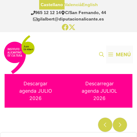
Saltar
Castellano
Valencià
English
al
965 12 12 14
C/San Fernando, 44
contenido
gilalbert@diputacionalicante.es
MENÚ
Descargar
Descarregar
agenda JULIO
agenda JULIOL
2026
2026