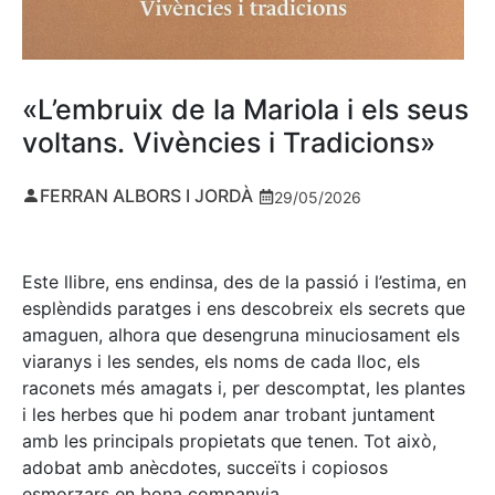
«L’embruix de la Mariola i els seus
voltans. Vivències i Tradicions»
FERRAN ALBORS I JORDÀ
29/05/2026
Este llibre, ens endinsa, des de la passió i l’estima, en
esplèndids paratges i ens descobreix els secrets que
amaguen, alhora que desengruna minuciosament els
viaranys i les sendes, els noms de cada lloc, els
raconets més amagats i, per descomptat, les plantes
i les herbes que hi podem anar trobant juntament
amb les principals propietats que tenen. Tot això,
adobat amb anècdotes, succeïts i copiosos
esmorzars en bona companyia.