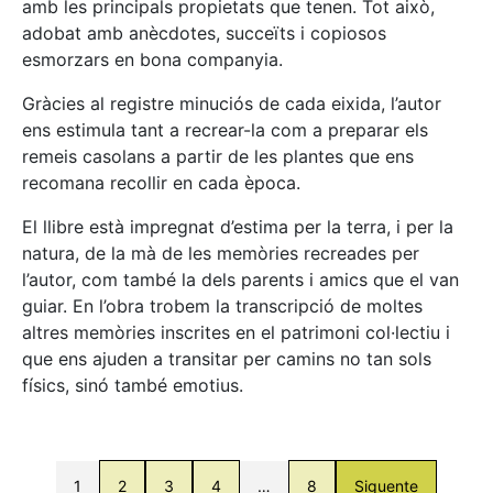
amb les principals propietats que tenen. Tot això,
adobat amb anècdotes, succeïts i copiosos
esmorzars en bona companyia.
Gràcies al registre minuciós de cada eixida, l’autor
ens estimula tant a recrear-la com a preparar els
remeis casolans a partir de les plantes que ens
recomana recollir en cada època.
El llibre està impregnat d’estima per la terra, i per la
natura, de la mà de les memòries recreades per
l’autor, com també la dels parents i amics que el van
guiar. En l’obra trobem la transcripció de moltes
altres memòries inscrites en el patrimoni col·lectiu i
que ens ajuden a transitar per camins no tan sols
físics, sinó també emotius.
1
2
3
4
…
8
Siguente