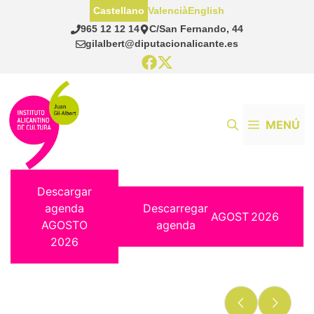
Saltar
Castellano
Valencià
English
al
965 12 12 14
C/San Fernando, 44
contenido
gilalbert@diputacionalicante.es
MENÚ
Descargar
agenda
Descarregar
AGOST
2026
AGOSTO
agenda
2026