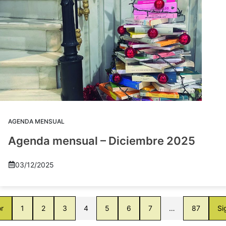
AGENDA MENSUAL
Agenda mensual – Diciembre 2025
03/12/2025
or
1
2
3
4
5
6
7
…
87
Si