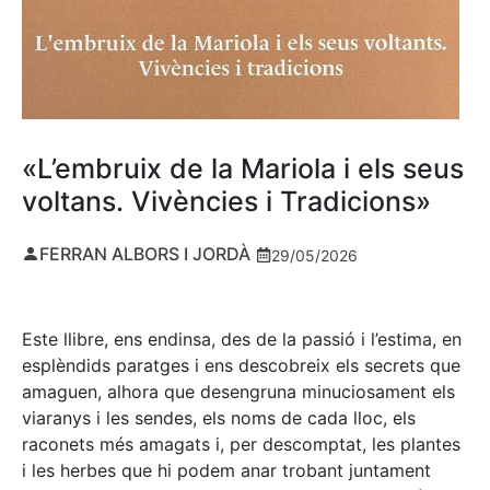
«L’embruix de la Mariola i els seus
voltans. Vivències i Tradicions»
FERRAN ALBORS I JORDÀ
29/05/2026
Este llibre, ens endinsa, des de la passió i l’estima, en
esplèndids paratges i ens descobreix els secrets que
amaguen, alhora que desengruna minuciosament els
viaranys i les sendes, els noms de cada lloc, els
raconets més amagats i, per descomptat, les plantes
i les herbes que hi podem anar trobant juntament