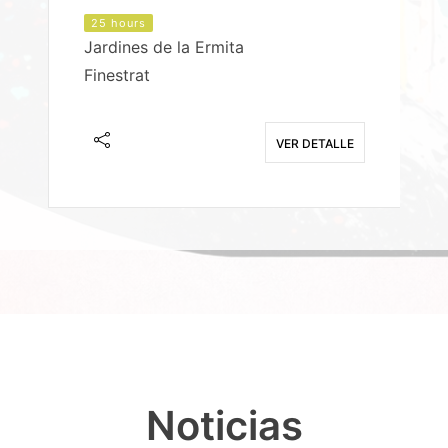
25 hours
Jardines de la Ermita
P
Finestrat
S
E
VER DETALLE
Noticias