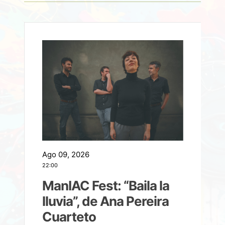
Ago 09, 2026
A
22:00
21
ManIAC Fest: “Baila la
a
lluvia”, de Ana Pereira
Cuarteto