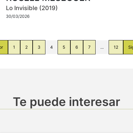
Lo Invisible (2019)
30/03/2026
or
1
2
3
4
5
6
7
…
12
Si
Te puede interesar