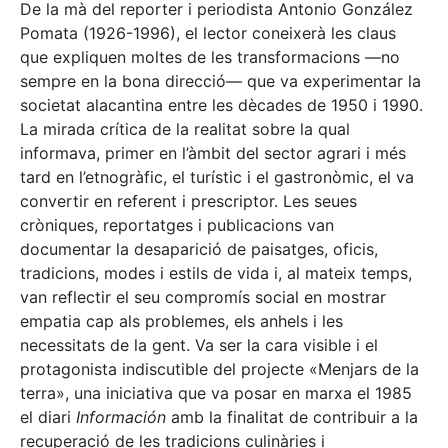
De la mà del reporter i periodista Antonio González
Pomata (1926-1996), el lector coneixerà les claus
que expliquen moltes de les transformacions —no
sempre en la bona direcció— que va experimentar la
societat alacantina entre les dècades de 1950 i 1990.
La mirada crítica de la realitat sobre la qual
informava, primer en l’àmbit del sector agrari i més
tard en l’etnogràfic, el turístic i el gastronòmic, el va
convertir en referent i prescriptor. Les seues
cròniques, reportatges i publicacions van
documentar la desaparició de paisatges, oficis,
tradicions, modes i estils de vida i, al mateix temps,
van reflectir el seu compromís social en mostrar
empatia cap als problemes, els anhels i les
necessitats de la gent. Va ser la cara visible i el
protagonista indiscutible del projecte «Menjars de la
terra», una iniciativa que va posar en marxa el 1985
el diari
Información
amb la finalitat de contribuir a la
recuperació de les tradicions culinàries i