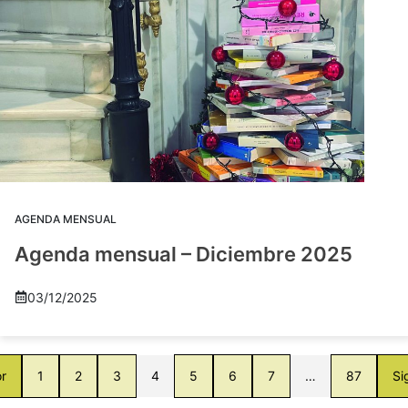
AGENDA MENSUAL
Agenda mensual – Diciembre 2025
03/12/2025
or
1
2
3
4
5
6
7
…
87
Si