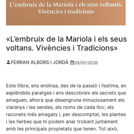
«L’embruix de la Mariola i els seus
voltans. Vivències i Tradicions»
FERRAN ALBORS I JORDÀ
29/05/2026
Este llibre, ens endinsa, des de la passió i l’estima, en
esplèndids paratges i ens descobreix els secrets que
amaguen, alhora que desengruna minuciosament els
viaranys i les sendes, els noms de cada lloc, els
raconets més amagats i, per descomptat, les plantes
i les herbes que hi podem anar trobant juntament
amb les principals propietats que tenen. Tot això,