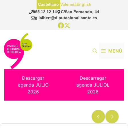
Saltar
Castellano
Valencià
English
al
965 12 12 14
C/San Fernando, 44
contenido
gilalbert@diputacionalicante.es
MENÚ
Descargar
Descarregar
agenda JULIO
agenda JULIOL
2026
2026