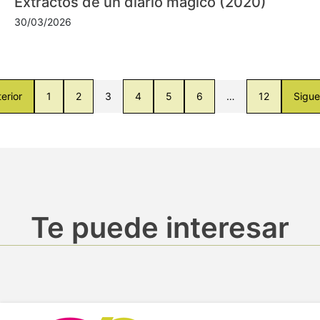
Extractos de un diario mágico (2020)
30/03/2026
erior
1
2
3
4
5
6
…
12
Sigue
Te puede interesar