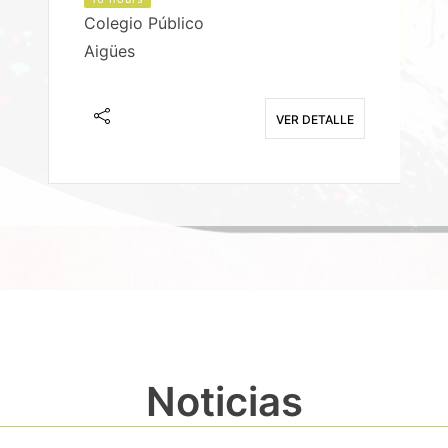
Colegio Público
Aigües
E
VER DETALLE
Noticias