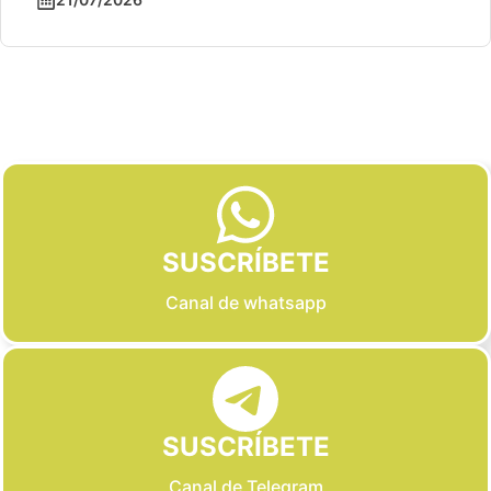
Slide 2 of 6
SUSCRÍBETE
Canal de whatsapp
SUSCRÍBETE
Canal de Telegram