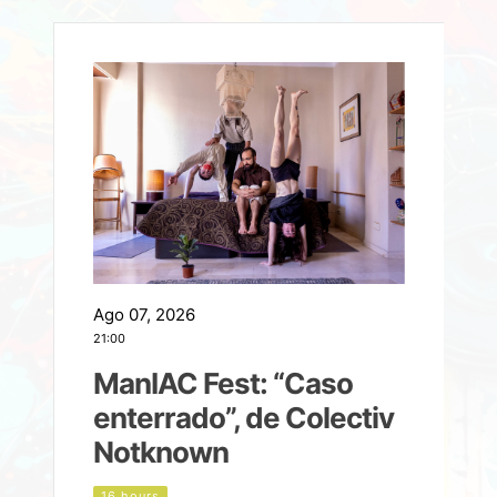
Ago 07, 2026
A
21:00
2
ManIAC Fest: “Caso
a
enterrado”, de Colectiv
Notknown
n
16 hours