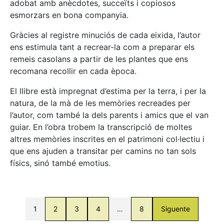
adobat amb anècdotes, succeïts i copiosos
esmorzars en bona companyia.
Gràcies al registre minuciós de cada eixida, l’autor
ens estimula tant a recrear-la com a preparar els
remeis casolans a partir de les plantes que ens
recomana recollir en cada època.
El llibre està impregnat d’estima per la terra, i per la
natura, de la mà de les memòries recreades per
l’autor, com també la dels parents i amics que el van
guiar. En l’obra trobem la transcripció de moltes
altres memòries inscrites en el patrimoni col·lectiu i
que ens ajuden a transitar per camins no tan sols
físics, sinó també emotius.
1
2
3
4
…
8
Siguente