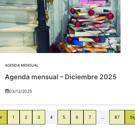
AGENDA MENSUAL
Agenda mensual – Diciembre 2025
03/12/2025
or
1
2
3
4
5
6
7
…
87
Si