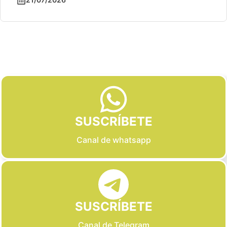
Slide 2 of 6
SUSCRÍBETE
Canal de whatsapp
SUSCRÍBETE
Canal de Telegram