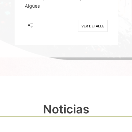
Aigües
A
E
VER DETALLE
Noticias