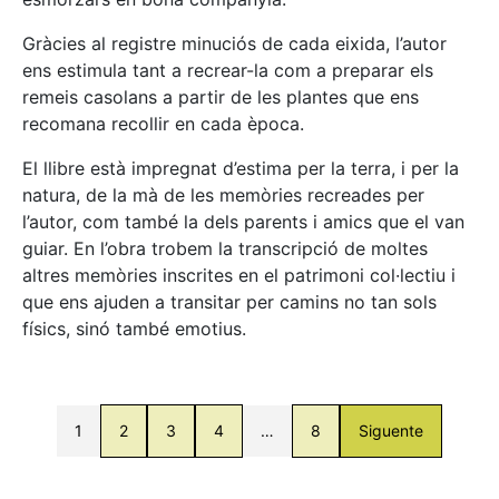
Gràcies al registre minuciós de cada eixida, l’autor
ens estimula tant a recrear-la com a preparar els
remeis casolans a partir de les plantes que ens
recomana recollir en cada època.
El llibre està impregnat d’estima per la terra, i per la
natura, de la mà de les memòries recreades per
l’autor, com també la dels parents i amics que el van
guiar. En l’obra trobem la transcripció de moltes
altres memòries inscrites en el patrimoni col·lectiu i
que ens ajuden a transitar per camins no tan sols
físics, sinó també emotius.
1
2
3
4
…
8
Siguente