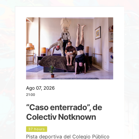
Ago 07, 2026
A
21:00
2
e
“Caso enterrado”, de
Colectiv Notknown
d
37 hours
Pista deportiva del Colegio Público
P