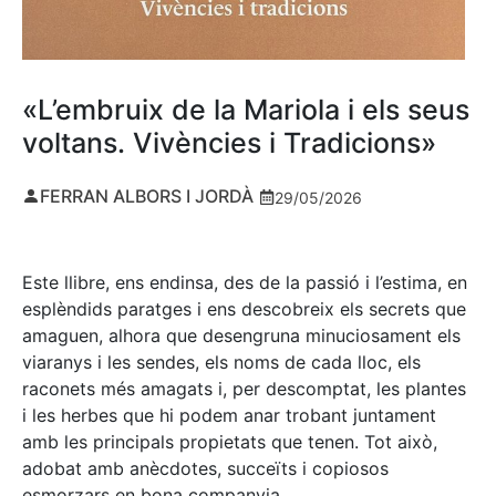
«L’embruix de la Mariola i els seus
voltans. Vivències i Tradicions»
FERRAN ALBORS I JORDÀ
29/05/2026
Este llibre, ens endinsa, des de la passió i l’estima, en
esplèndids paratges i ens descobreix els secrets que
amaguen, alhora que desengruna minuciosament els
viaranys i les sendes, els noms de cada lloc, els
raconets més amagats i, per descomptat, les plantes
i les herbes que hi podem anar trobant juntament
amb les principals propietats que tenen. Tot això,
adobat amb anècdotes, succeïts i copiosos
esmorzars en bona companyia.