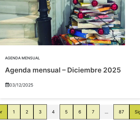
AGENDA MENSUAL
Agenda mensual – Diciembre 2025
03/12/2025
or
1
2
3
4
5
6
7
…
87
Si