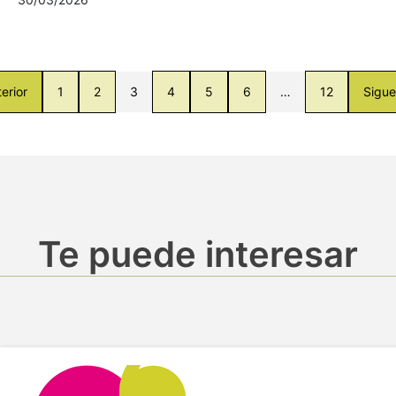
erior
1
2
3
4
5
6
…
12
Sigue
Te puede interesar