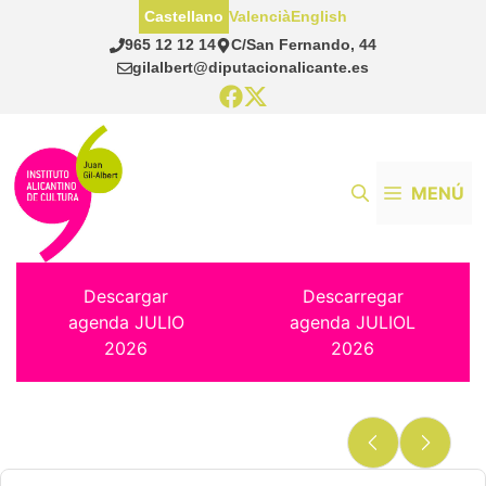
Saltar
Castellano
Valencià
English
al
965 12 12 14
C/San Fernando, 44
contenido
gilalbert@diputacionalicante.es
MENÚ
Descargar
Descarregar
agenda JULIO
agenda JULIOL
2026
2026