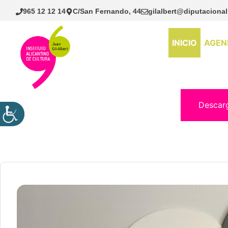
Saltar
965 12 12 14
C/San Fernando, 44
gilalbert@diputacional
al
contenido
INICIO
AGEN
Descar