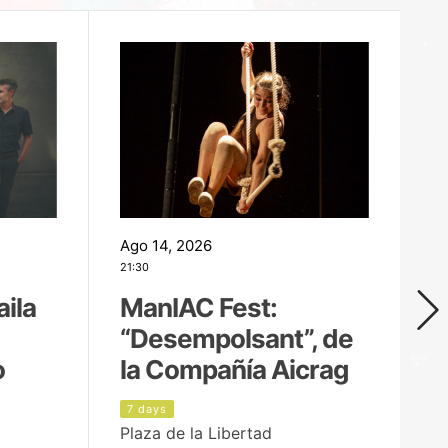
Ago 14, 2026
Ag
21:30
21
aila
ManIAC Fest:
M
“Desempolsant”, de
“
o
la Compañía Aicrag
D
7 days
8
Plaza de la Libertad
Pa