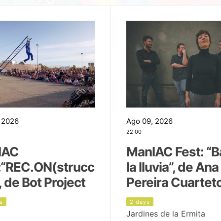
 2026
Ago 09, 2026
22:00
IAC
ManIAC Fest: “B
:“REC.ON(strucc
la lluvia”, de Ana
, de Bot Project
Pereira Cuartet
s
2 days
Jardines de la Ermita