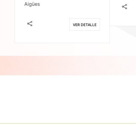
Aigües
E
VER DETALLE