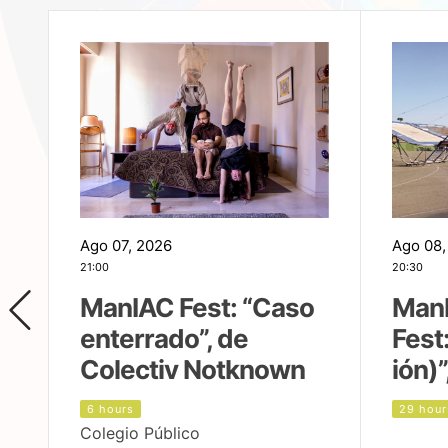
Ago 07, 2026
Ago 08,
21:00
20:30
ManIAC Fest: “Caso
Man
enterrado”, de
Fest
Colectiv Notknown
ión)”
6 hours
29 hour
Colegio Público