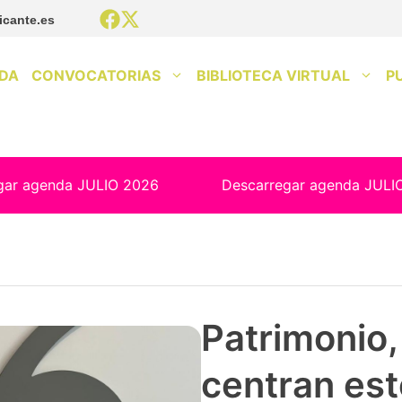
icante.es
DA
CONVOCATORIAS
BIBLIOTECA VIRTUAL
P
gar agenda JULIO 2026
Descarregar agenda JULI
Patrimonio, 
centran est