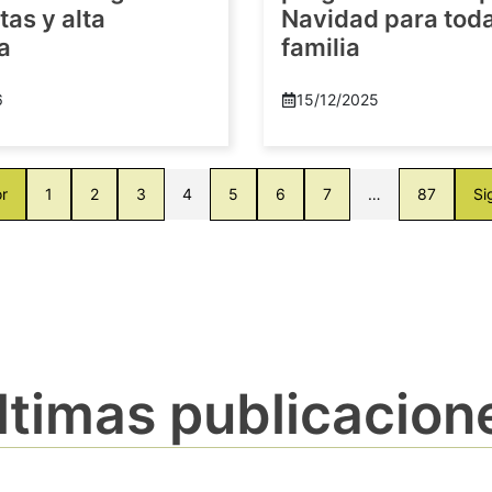
as y alta
Navidad para toda
a
familia
6
15/12/2025
or
1
2
3
4
5
6
7
…
87
Si
ltimas publicacion